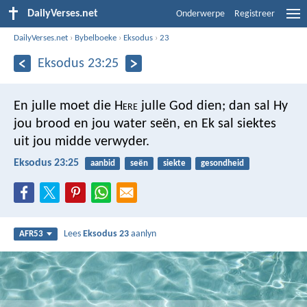
DailyVerses.net
Onderwerpe
Registreer
DailyVerses.net
›
Bybelboeke
›
Eksodus
›
23
Eksodus 23:25
En julle moet die H
ere
julle God dien; dan sal Hy
jou brood en jou water seën, en Ek sal siektes
uit jou midde verwyder.
Eksodus 23:25
aanbid
seën
siekte
gesondheid
Lees
Eksodus 23
aanlyn
AFR53