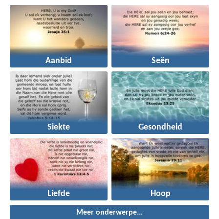
Aanbid
Seën
Siekte
Gesondheid
Liefde
Hoop
Meer onderwerpe...