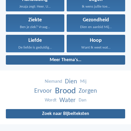
Jesaja zegt: Heer, U...
Ik wens jullie toe...
Ziekte
Gezondheid
Ben je ziek? Vraag...
Dien en aanbid Mij...
Liefde
Hoop
De liefde is geduldig...
Want Ik weet wat...
Meer Thema's...
Dien
Niemand
Mij
Brood
Ervoor
Zorgen
Water
Wordt
Dan
Zoek naar Bijbelteksten