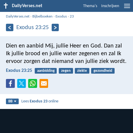
DailyVerses.net
Thema's
Inschrijven
DailyVerses.net
›
Bijbelboeken
›
Exodus
›
23
Exodus 23:25
Dien en aanbid Mij, jullie Heer en God. Dan zal
Ik jullie brood en jullie water zegenen en zal Ik
ervoor zorgen dat niemand van jullie ziek wordt.
Exodus 23:25
aanbidding
zegen
ziekte
gezondheid
Lees
Exodus 23
online
BB