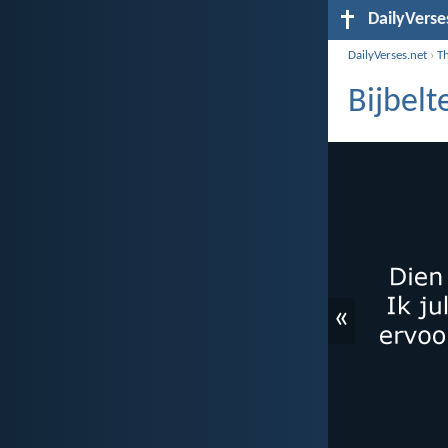
DailyVerse
DailyVerses.net
›
T
Bijbel
«