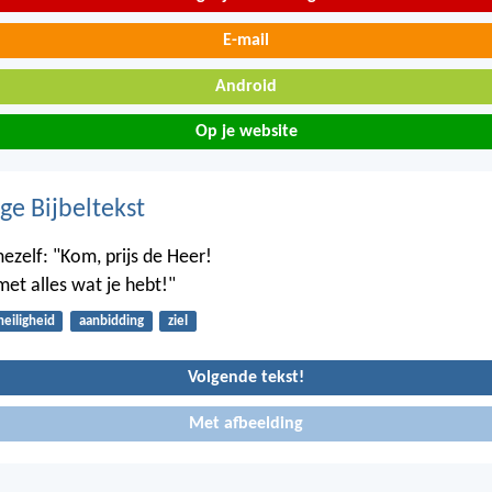
E-mail
Android
Op je website
ge Bijbeltekst
mezelf: "Kom, prijs de Heer!
met alles wat je hebt!"
heiligheid
aanbidding
ziel
Volgende tekst!
Met afbeelding