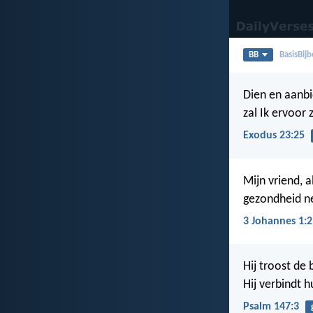
BB
BasisBijb
Dien en aanbid
zal Ik ervoor 
Exodus 23:25
Mijn vriend, a
gezondheid ne
3 Johannes 1:2
Hij troost de
Hij verbindt 
Psalm 147:3