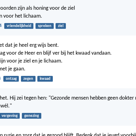
oorden zijn als honing voor de ziel
jn voor het lichaam.
4
vriendelijkheid
spreken
ziel
et dat je heel erg wijs bent.
ag voor de Heer en blijf ver bij het kwaad vandaan.
ijn voor je ziel en je lichaam.
met je gaan.
8
ontzag
zegen
kwaad
het. Hij zei tegen hen: "Gezonde mensen hebben geen dokter 
 wél."
vergeving
genezing
ruzie en zorg dat je gezond blijft. Bedenk dat je jeugd voorbij