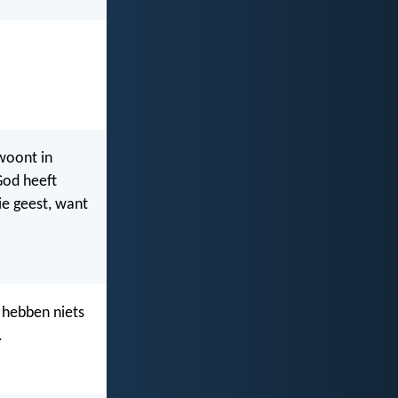
 woont in
 God heeft
lie geest, want
 hebben niets
.