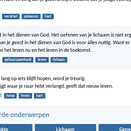
verdriet
piekeren
hart
t in het dienen van God. Het oefenen van je lichaam is niet erg
van je geest
in het dienen van God is voor álles nuttig. Want er
or het leven nu en het leven in de toekomst.
gehoorzaamheid
leven
lichaam
 lang op iets blijft hopen, word je treurig.
ijgt waar je naar hebt verlangd, geeft dat nieuw leven.
2
hoop
leven
hart
erde onderwerpen
ekte
Lichaam
Gene