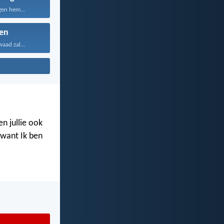
gen hem...
en
aad zal...
n jullie ook
, want Ik ben