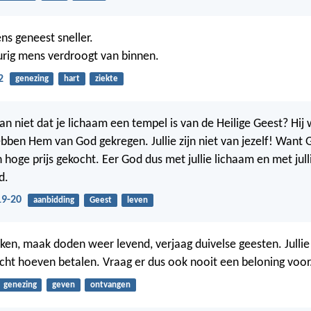
ns geneest sneller.
rig mens verdroogt van binnen.
2
genezing
hart
ziekte
an niet dat je lichaam een tempel is van de Heilige Geest? Hij
 hebben Hem van God gekregen. Jullie zijn niet van jezelf! Want
n hoge prijs gekocht. Eer God dus met jullie lichaam en met jul
d.
19-20
aanbidding
Geest
leven
ken, maak doden weer levend, verjaag duivelse geesten. Jullie
ht hoeven betalen. Vraag er dus ook nooit een beloning voor
genezing
geven
ontvangen