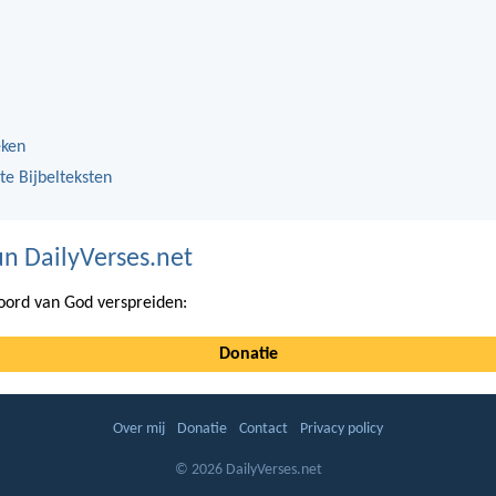
eken
te Bijbelteksten
n DailyVerses.net
ord van God verspreiden:
Donatie
Over mij
Donatie
Contact
Privacy policy
© 2026 DailyVerses.net