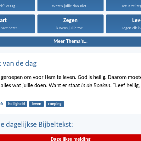
ek? Vraag...
Weten jullie dan niet...
Jezus zei te
art
Zegen
Lev
hart beter...
Ik wens jullie toe...
Tegen elk kw
Meer Thema's...
t van de dag
lie geroepen om voor Hem te leven. God is heilig. Daarom moete
n alles wat jullie doen. Want er staat
in de Boeken
: "Leef heilig
16
heiligheid
leven
roeping
 dagelijkse Bijbeltekst:
Dagelijkse melding