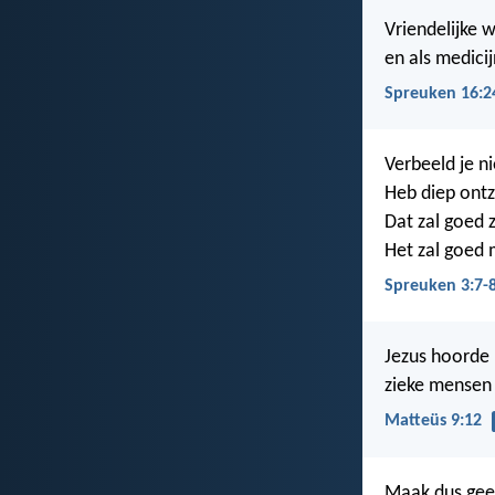
Vriendelijke w
en als medici
Spreuken 16:2
Verbeeld je ni
Heb diep ontz
Dat zal goed z
Het zal goed 
Spreuken 3:7-
Jezus hoorde 
zieke mensen
Matteüs 9:12
Maak dus geen 