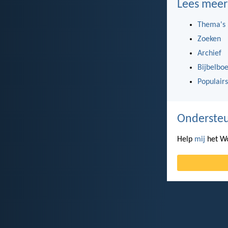
Lees meer
Thema's
Zoeken
Archief
Bijbelbo
Populairs
Ondersteu
Help
mij
het Wo