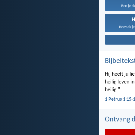
Ben je zi
H
Bewaak je 
Bijbelteks
Hij heeft jul
heilig leven i
heilig."
1 Petrus 1:15-
Ontvang de