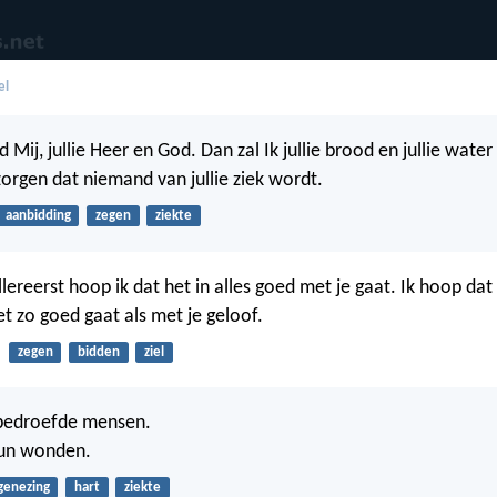
el
 Mij, jullie Heer en God. Dan zal Ik jullie brood en jullie wate
zorgen dat niemand van jullie ziek wordt.
aanbidding
zegen
ziekte
llereerst hoop ik dat het in alles goed met je gaat. Ik hoop dat
t zo goed gaat als met je geloof.
zegen
bidden
ziel
 bedroefde mensen.
hun wonden.
genezing
hart
ziekte