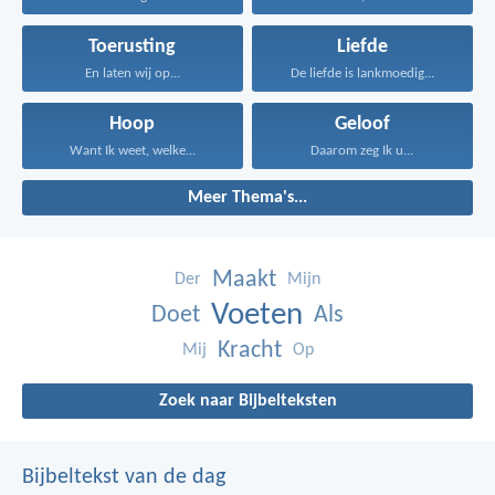
Toerusting
Liefde
En laten wij op...
De liefde is lankmoedig...
Hoop
Geloof
Want Ik weet, welke...
Daarom zeg Ik u...
Meer Thema's...
Maakt
Der
Mijn
Voeten
Doet
Als
Kracht
Mij
Op
Zoek naar Bijbelteksten
Bijbeltekst van de dag