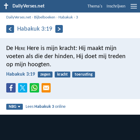
DailyVerses.net
Thema's
Inschrijven
DailyVerses.net
›
Bijbelboeken
›
Habakuk
›
3
Habakuk 3:19
De H
ere
Here is mijn kracht:
Hij maakt mijn
voeten als die der hinden,
Hij doet mij treden
op mijn hoogten.
Habakuk 3:19
zegen
kracht
toerusting
Lees
Habakuk 3
online
NBG