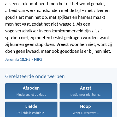
als een stuk hout heeft men het uit het woud gehakt, –
arbeid van werkmanshanden met de bijl – met zilver en
goud siert men het op, met spijkers en hamers maakt
men het vast, zodat het niet waggelt. Als een
vogelverschrikker in een komkommerveld zijn zij, zij
spreken niet, zij moeten beslist gedragen worden, want
zij kunnen geen stap doen. Vreest voor hen niet, want zij
doen geen kwaad, maar ook goeddoen is er bij hen niet.
Jeremia 10:3-5 - NBG
Gerelateerde onderwerpen
Afgoden
Angst
Kinderen, let op dat...
Israël, wees niet bang...
Liefde
Hoop
De liefde is geduldig...
Want Ik weet wat...