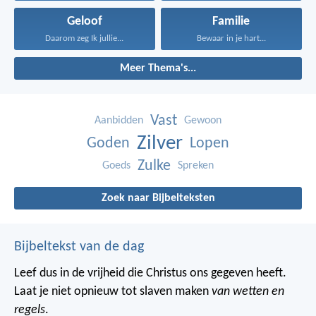
Geloof
Familie
Daarom zeg Ik jullie...
Bewaar in je hart...
Meer Thema's...
Vast
Aanbidden
Gewoon
Zilver
Goden
Lopen
Zulke
Goeds
Spreken
Zoek naar Bijbelteksten
Bijbeltekst van de dag
Leef dus in de vrijheid die Christus ons gegeven heeft.
Laat je niet opnieuw tot slaven maken
van wetten en
regels
.