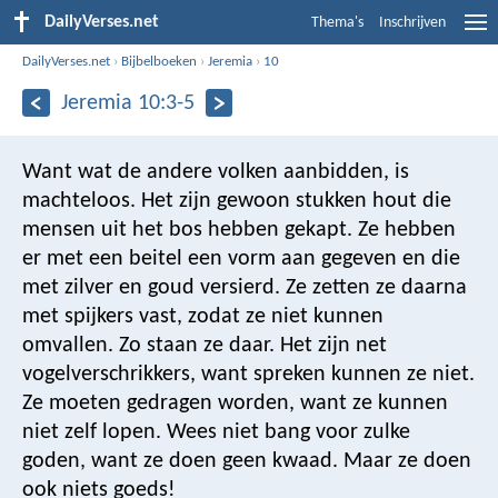
DailyVerses.net
Thema's
Inschrijven
DailyVerses.net
›
Bijbelboeken
›
Jeremia
›
10
Jeremia 10:3-5
Want wat de andere volken aanbidden, is
machteloos. Het zijn gewoon stukken hout die
mensen uit het bos hebben gekapt. Ze hebben
er met een beitel een vorm aan gegeven en die
met zilver en goud versierd. Ze zetten ze daarna
met spijkers vast, zodat ze niet kunnen
omvallen. Zo staan ze daar. Het zijn net
vogelverschrikkers, want spreken kunnen ze niet.
Ze moeten gedragen worden, want ze kunnen
niet zelf lopen. Wees niet bang voor zulke
goden, want ze doen geen kwaad. Maar ze doen
ook niets goeds!