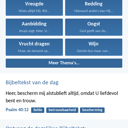
Vreugde
Redding
Wees altijd blij. Bid...
Niemand anders dan Hij...
Aanbidding
Oogst
Jesaja zegt: Heer, U...
God geeft aan de...
Vrucht dragen
Wijn
Maar als iemand op...
Geniet dus maar van...
Meer Thema's...
Bijbeltekst van de dag
Heer, bescherm mij alstublieft altijd,
omdat U liefdevol
bent en trouw.
Psalm 40:12
liefde
betrouwbaarheid
bescherming