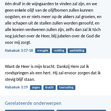
één druif in de wijngaarden te vinden zal zijn,
en we
geen enkele olijf van de olijfbomen zullen kunnen
oogsten,
en er niets meer op de akkers zal groeien,
en
alle schapen uit de stallen zullen worden geroofd,
en
alle koeien verdwenen zullen zijn,
zelfs dan zal ik tóch
nog juichen over de Heer,
blij jubelen over de God die
voor mij zorgt.
Habakuk 3:17-18
vreugde
redding
aanbidding
Want de Heer is mijn kracht.
Dankzij Hem zal ik
rondspringen als een hert.
Hij zal ervoor zorgen dat ik
stevig blijf staan.
Habakuk 3:19
zegen
kracht
toerusting
Gerelateerde onderwerpen