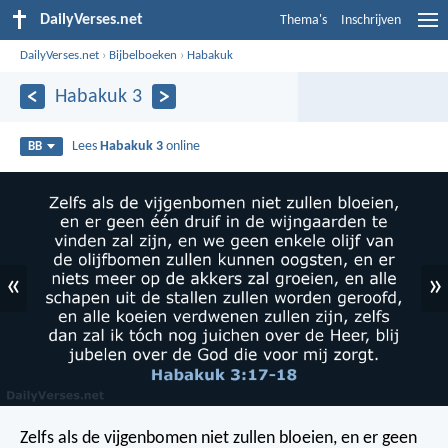
DailyVerses.net
Thema's
Inschrijven
DailyVerses.net
›
Bijbelboeken
›
Habakuk
Habakuk 3
Lees
Habakuk 3
online
BB
«
»
Zelfs als de vijgenbomen niet zullen bloeien,
en er geen