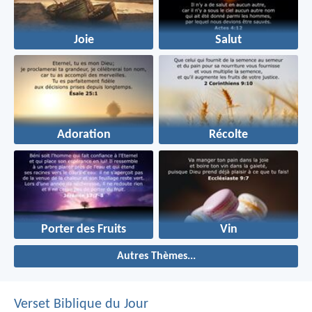
Joie
Salut
Adoration
Récolte
Porter des Fruits
Vin
Autres Thèmes...
Verset Biblique du Jour