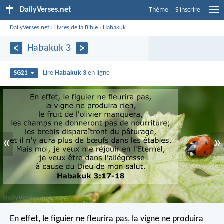
DailyVerses.net
Thème
S'inscrire
DailyVerses.net
›
Livres de la Bible
›
Habakuk
Habakuk 3
Lire
Habakuk 3
en ligne
SG21
«
»
En effet, le figuier ne fleurira pas,
la vigne ne produira