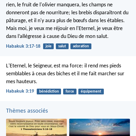
rien,
le fruit de l'olivier manquera,
les champs ne
donneront pas de nourriture;
les brebis disparaîtront du
pâturage,
et il n'y aura plus de bœufs dans les étables.
Mais moi, je veux me réjouir en l'Eternel,
je veux être
dans l’allégresse à cause du Dieu de mon salut.
Habakuk 3:17-18
joie
salut
adoration
L'Eternel, le Seigneur, est ma force:
il rend mes pieds
semblables à ceux des biches
et il me fait marcher sur
mes hauteurs.
Habakuk 3:19
bénédiction
force
équipement
Thèmes associés