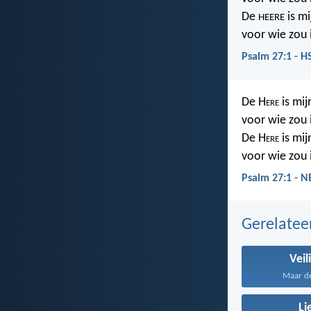
De
is mi
HEERE
voor wie zou 
Psalm 27:1 - H
De H
ere
is mijn
voor wie zou 
De H
ere
is mij
voor wie zou i
Psalm 27:1 - 
Gerelate
Veil
Maar de
Li