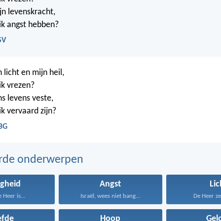
jn levenskracht,
ik angst hebben?
SV
 licht en mijn heil,
ik vrezen?
ns levens veste,
k vervaard zijn?
NBG
erde onderwerpen
igheid
Angst
Lic
 Heer is...
Israël, wees niet bang...
De Heer zeg
efde
Hoop
Gel