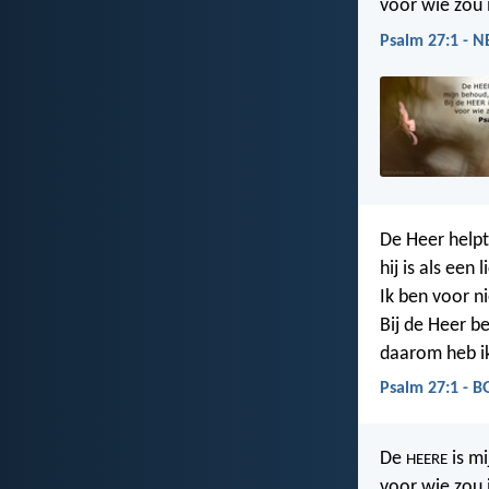
voor wie zou i
Psalm 27:1 - 
De Heer helpt 
hij is als een 
Ik ben voor 
Bij de Heer ben
daarom heb ik
Psalm 27:1 - B
De
is mi
HEERE
voor wie zou 