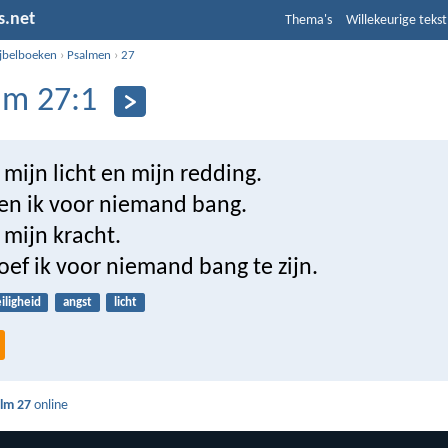
s.net
Thema's
Willekeurige tekst
ijbelboeken
›
Psalmen
›
27
lm 27:1
 mijn licht en mijn redding.
n ik voor niemand bang.
 mijn kracht.
ef ik voor niemand bang te zijn.
iligheid
angst
licht
lm 27
online