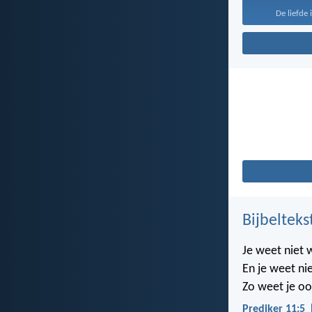
De liefde 
Bijbelteks
Je weet niet 
En je weet nie
Zo weet je oo
Prediker 11:5