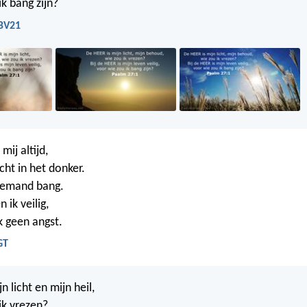
k bang zijn?
NBV21
mij altijd,
licht in het donker.
niemand bang.
 ik veilig,
 geen angst.
GT
jn licht en mijn heil,
ik vrezen?