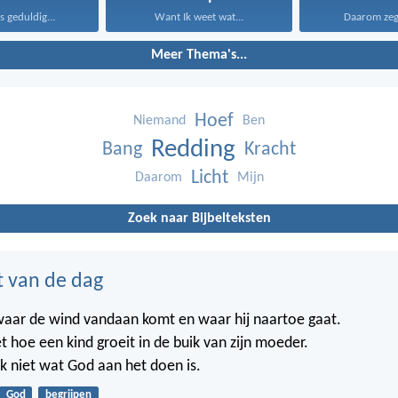
is geduldig...
Want Ik weet wat...
Daarom zeg I
Meer Thema's...
Hoef
Niemand
Ben
Redding
Bang
Kracht
Licht
Daarom
Mijn
Zoek naar Bijbelteksten
t van de dag
waar de wind vandaan komt en waar hij naartoe gaat.
t hoe een kind groeit in de buik van zijn moeder.
k niet wat God aan het doen is.
God
begrijpen