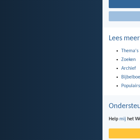
Lees meer
Thema's
Zoeken
Archief
Bijbelbo
Populairs
Ondersteu
Help
mij
het Wo