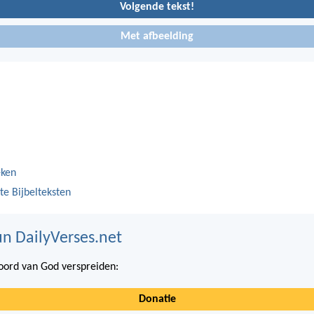
Volgende tekst!
Met afbeelding
eken
te Bijbelteksten
n DailyVerses.net
ord van God verspreiden:
Donatie