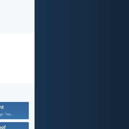
ht
t: "Sta...
oof