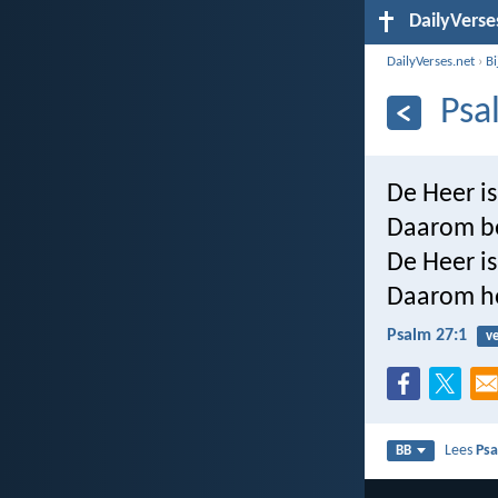
DailyVerse
DailyVerses.net
›
B
Psa
De Heer is
Daarom be
De Heer is
Daarom ho
Psalm 27:1
ve
Lees
Psa
BB