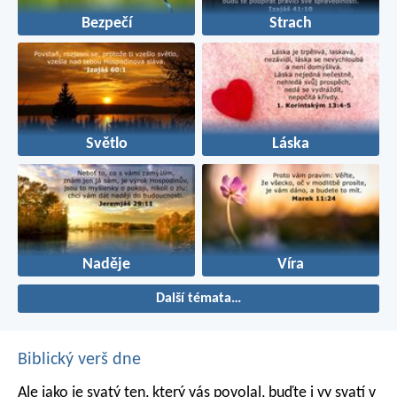
Bezpečí
Strach
Světlo
Láska
Naděje
Víra
Další témata…
Biblický verš dne
Ale jako je svatý ten, který vás povolal, buďte i vy svatí v