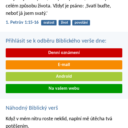
celém způsobu života. Vždyť je psáno: ‚Svatí buďte,
neboť já jsem svatý.‘
1. Petrův 1:15-16
svatost
život
povolání
Přihlásit se k odběru Biblického verše dne:
Denní oznámení
E-mail
Android
Na vašem webu
Náhodný Biblický verš
Když v mém nitru roste neklid,
naplní mě útěcha tvá
potěšením.