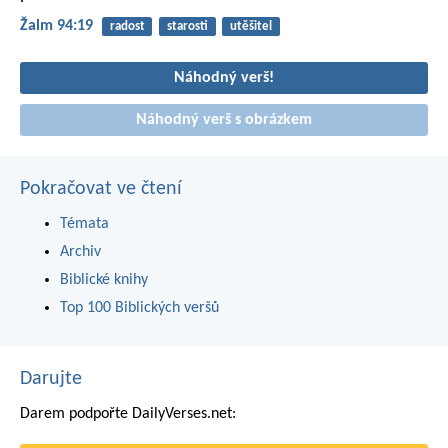
Žalm 94:19
radost
starosti
utěšitel
Náhodný verš!
Náhodný verš s obrázkem
Pokračovat ve čtení
Témata
Archiv
Biblické knihy
Top 100 Biblických veršů
Darujte
Darem podpořte DailyVerses.net: