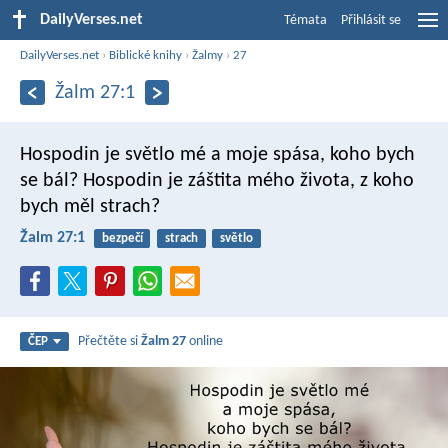
DailyVerses.net
Témata
Přihlásit se
DailyVerses.net
›
Biblické knihy
›
Žalmy
›
27
Žalm 27:1
Hospodin je světlo mé a moje spása,
koho bych
se bál?
Hospodin je záštita mého života,
z koho
bych měl strach?
Žalm 27:1
bezpečí
strach
světlo
Přečtěte si
Žalm 27
online
ČEP