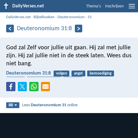
DailyVerses.net
Thema's
Inschrijven
DailyVerses.net
›
Bijbelboeken
›
Deuteronomium
›
31
Deuteronomium 31:8
God zal Zelf voor jullie uit gaan. Hij zal met jullie
zijn. Hij zal jullie niet in de steek laten. Wees dus
niet bang.
Deuteronomium 31:8
volgen
angst
bemoediging
verdriet
betrouwbaarheid
verbond
Lees
Deuteronomium 31
online
BB