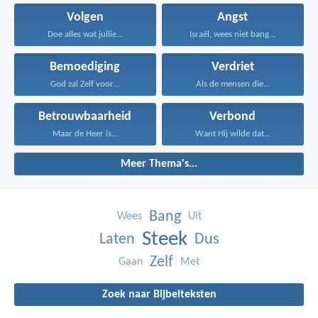
Volgen
Angst
Doe alles wat jullie...
Israël, wees niet bang...
Bemoediging
Verdriet
God zal Zelf voor...
Als de mensen die...
Betrouwbaarheid
Verbond
Maar de Heer is...
Want Hij wilde dat...
Meer Thema's...
Bang
Wees
Uit
Steek
Laten
Dus
Zelf
Gaan
Met
Zoek naar Bijbelteksten