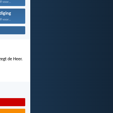
f voor...
iging
f voor...
zegt de Heer.