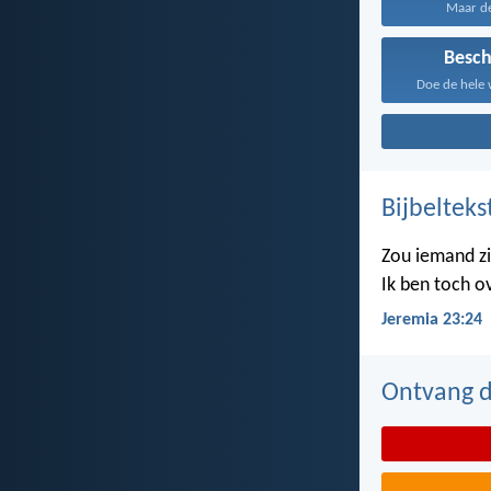
Maar de
Besc
Doe de hele 
Bijbelteks
Zou iemand z
Ik ben toch o
Jeremia 23:24
Ontvang de