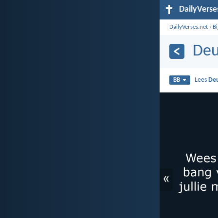
DailyVerse
DailyVerses.net
›
B
Deu
Lees
De
BB
«