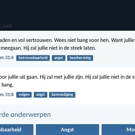
den en vol vertrouwen. Wees niet bang voor hen. Want jullie
 meegaan. Hij zal jullie niet in de steek laten.
m 31:6
betrouwbaarheid
angst
bescherming
or jullie uit gaan. Hij zal met jullie zijn. Hij zal jullie niet in de 
 bang.
m 31:8
volgen
angst
bemoediging
erde onderwerpen
wbaarheid
Angst
Mo