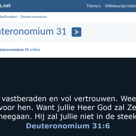
s.net
Thema's
Willekeurige tekst
ijbelboeken
›
Deuteronomium
teronomium 31
uteronomium 31
online