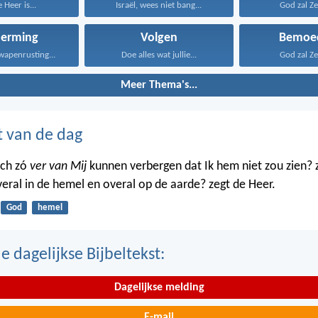
 Heer is...
Israël, wees niet bang...
God zal Zel
herming
Volgen
Bemoed
wapenrusting...
Doe alles wat jullie...
God zal Zel
Meer Thema's...
t van de dag
ich zó
ver van Mij
kunnen verbergen dat Ik hem niet zou zien? 
veral in de hemel en overal op de aarde? zegt de Heer.
God
hemel
 dagelijkse Bijbeltekst:
Dagelijkse melding
E-mail