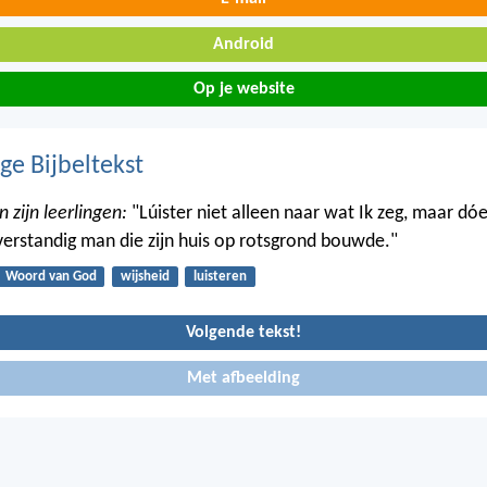
Android
Op je website
ge Bijbeltekst
n zijn leerlingen:
"Lúister niet alleen naar wat Ik zeg, maar dó
n verstandig man die zijn huis op rotsgrond bouwde."
Woord van God
wijsheid
luisteren
Volgende tekst!
Met afbeelding