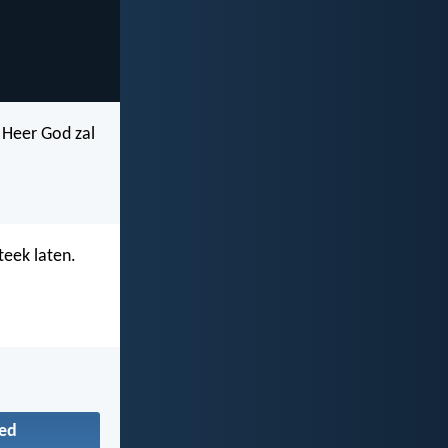
 Heer God zal
steek laten.
ed