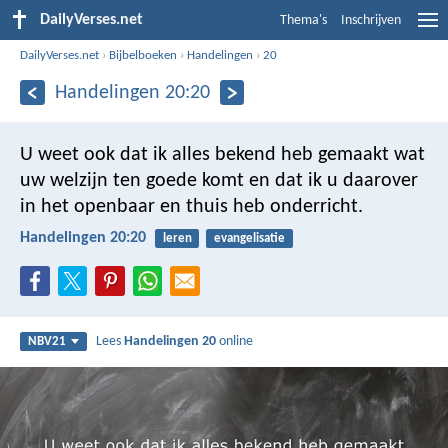
DailyVerses.net
Thema's
Inschrijven
DailyVerses.net
›
Bijbelboeken
›
Handelingen
›
20
Handelingen 20:20
U weet ook dat ik alles bekend heb gemaakt wat
uw welzijn ten goede komt en dat ik u daarover
in het openbaar en thuis heb onderricht.
Handelingen 20:20
leren
evangelisatie
Lees
Handelingen 20
online
NBV21