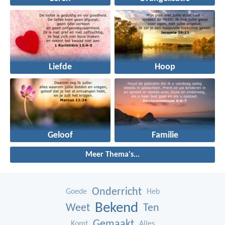
Liefde
Hoop
Geloof
Familie
Meer Thema's...
Onderricht
Goede
Heb
Bekend
Weet
Ten
Gemaakt
Komt
Alles