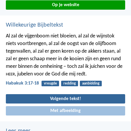
Op je website
Willekeurige Bijbeltekst
Al zal de vijgenboom niet bloeien,
al zal de wijnstok
niets voortbrengen,
al zal de oogst van de olijfboom
tegenvallen,
al zal er geen koren op de akkers staan,
al
zal er geen schaap meer in de kooien zijn
en geen rund
meer binnen de omheining –
toch zal ik juichen voor de
,
jubelen voor de God die mij redt.
HEER
Habakuk 3:17-18
vreugde
redding
aanbidding
Volgende tekst!
Met afbeelding