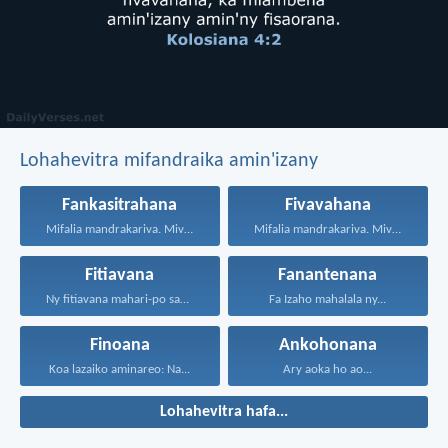
Lohahevitra mifandraika amin'izany
Fankasitrahana
Fivavahana
Mifalia mandrakariva. Mivavaha, ka...
Mifalia mandrakariva. Mivavaha, ka...
Fitiavana
Fanantenana
Ny fitiavana mahari-po sady...
Fa Izaho mahalala ny...
Finoana
Ankohonana
Koa lazaiko aminareo: Na...
Ary aoka ho ao...
Lohahevitra hafa...