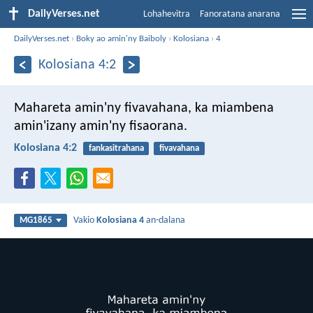
DailyVerses.net
Lohahevitra
Fanoratana anarana
DailyVerses.net
›
Boky ao amin'ny Baiboly
›
Kolosiana
›
4
Kolosiana 4:2
Mahareta amin'ny fivavahana, ka miambena
amin'izany amin'ny fisaorana.
Kolosiana 4:2
fankasitrahana
fivavahana
Vakio
Kolosiana 4
an-dalana
MG1865