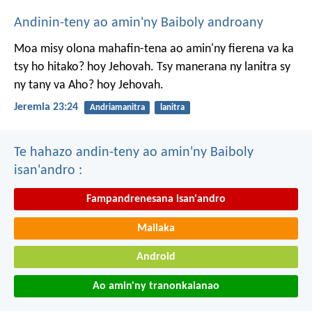
Andinin-teny ao amin'ny Baiboly androany
Moa misy olona mahafin-tena ao amin'ny fierena va ka
tsy ho hitako? hoy Jehovah. Tsy manerana ny lanitra sy
ny tany va Aho? hoy Jehovah.
Jeremia 23:24
Andriamanitra
lanitra
Te hahazo andin-teny ao amin'ny Baiboly
isan'andro :
Fampandrenesana isan'andro
Mailaka
Android
Ao amin'ny tranonkalanao