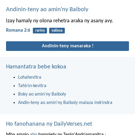
Andinin-teny ao amin'ny Baiboly
Izay hamaly ny olona rehetra araka ny asany avy.
Romana 2:6
rariny
valisoa
Andinin-teny manaraka !
Hamantatra bebe kokoa
Lohahevitra
Tahirin-kevitra
Boky ao amin'ny Baiboly
Andin-teny ao amin'ny Baiboly malaza indrindra
Ho fanohanana ny DailyVerses.net
Mba ampio
aho
hampiely ny Tenin'Andriamanitra :