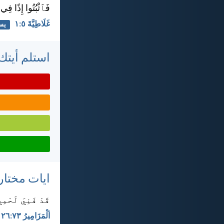
فَٱثْبُتُوا إِذًا فِي ٱ
غَلَاطِيَّةَ ٥:‏١
يس
استلم أيتك 
ايات مختار
قَدْ فَنِيَ لَحْم
اَلْمَزَامِيرُ ٧٣:‏٢٦