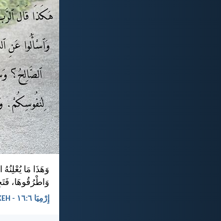
وَهَذَا مَا يُعْلِنُه
وَاطْرُقُوهَا، فَتَجِد
إِرْمِيَا ٦:‏١٦ - KEH