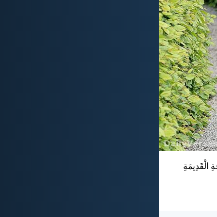
ِ الْقَدِيمَةِ