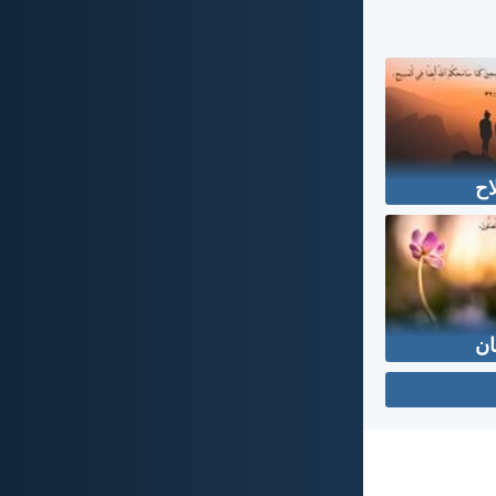
اح
ان