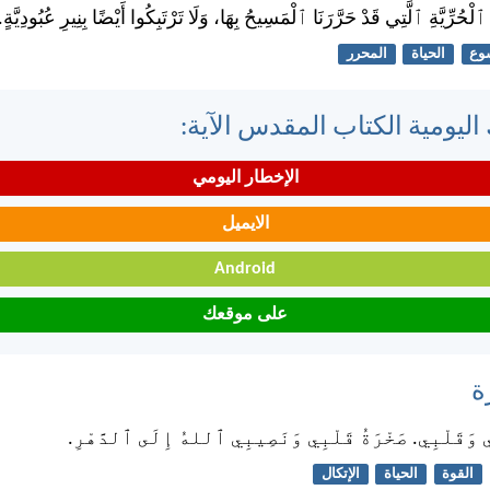
لْحُرِّيَّةِ ٱلَّتِي قَدْ حَرَّرَنَا ٱلْمَسِيحُ بِهَا، وَلَا تَرْتَبِكُوا أَيْضًا بِنِيرِ عُبُودِيَّةٍ.
وع
الحياة
المحرر
اليومية الكتاب المقدس الآية:
الإخطار اليومي
الايميل
Android
على موقعك
ة
ِي وَقَلْبِي. صَخْرَةُ قَلْبِي وَنَصِيبِي ٱللهُ إِلَى ٱلدَّهْرِ.
القوة
الحياة
الإتكال