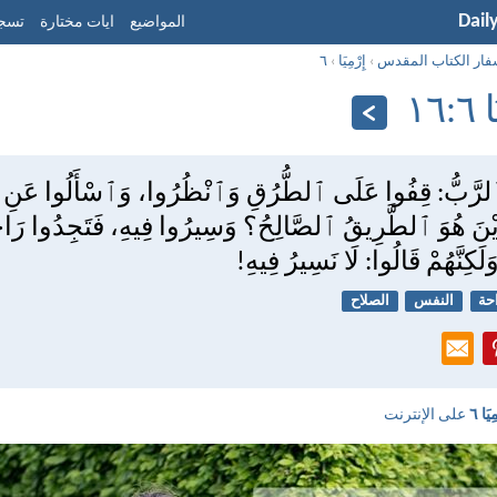
Dail
المواضيع
ايات مختارة
تسجي
فار الكتاب المقدس
›
إِرْمِيَا
›
٦
:‏١٦
ٱلرَّبُّ: قِفُوا عَلَى ٱلطُّرُقِ وَٱنْظُرُوا، وَٱسْأَلُوا عَنِ 
َيْنَ هُوَ ٱلطَّرِيقُ ٱلصَّالِحُ؟ وَسِيرُوا فِيهِ، فَتَجِدُوا رَاح
لَكِنَّهُمْ قَالُوا: لَا نَسِيرُ فِيهِ!
حة
النفس
الصلاح
ِيَا ٦
على الإنترنت