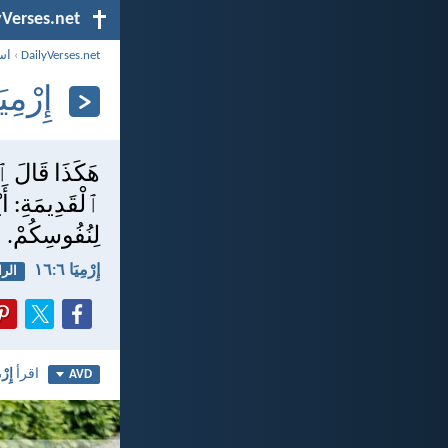
yVerses.net
DailyVerses.net
›
اس
إِرْمِيَا ٦
هَكَذَا قَالَ 
ٱلْقَدِيمَةِ: أ
لِنُفُوسِكُمْ. وَ
إِرْمِيَا ٦:‏١٦
الرا
اقرأ
إِرْم
AVD