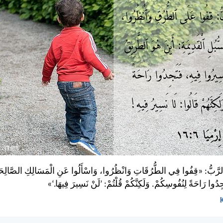
ُ الرَّبُّ: «قِفُوا فِي الطُّرُقَاتِ وَانْظُرُوا، وَاسْأَلُوا عَنِ الْمَسَالِكِ الصَّالِحَة
ُوا رَاحَةً لِنُفُوسِكُمْ. وَلَكِنَّكُمْ قُلْتُمْ: ’لَنْ نَسِيرَ فِيهَا.‘»