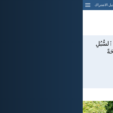
ل الاشتراك
ٱلسُّبُلِ
َةً