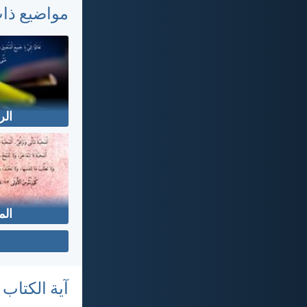
مواضيع ذا
الر
الم
آية الكتاب