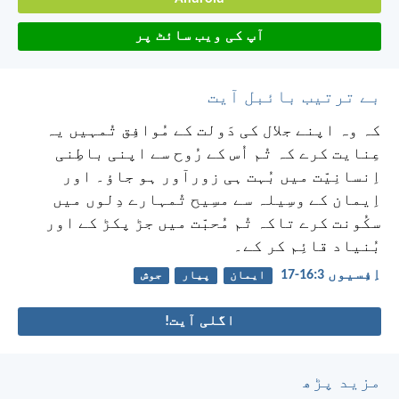
آپ کی ویب سائٹ پر
بے ترتیب بائبل آیت
کہ وہ اپنے جلال کی دَولت کے مُوافِق تُمہیں یہ
عِنایت کرے کہ تُم اُس کے رُوح سے اپنی باطِنی
اِنسانِیّت میں بُہت ہی زورآور ہو جاؤ۔ اور
اِیمان کے وسِیلہ سے مسِیح تُمہارے دِلوں میں
سکُونت کرے تاکہ تُم مُحبّت میں جڑ پکڑ کے اور
بُنیاد قائِم کر کے۔
اِفِسیوں 3:‏16-‏17
ایمان
پیار
جوش
اگلی آیت!
مزید پڑھ