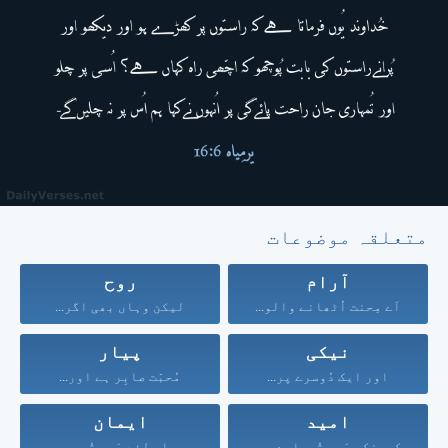
متعلقہ موضوعات
آرام
روح
اَے مِحنت اُٹھانے والو...
لیکن وہاں بھی اگر...
نیکی
پیار
اور ایک دُوسرے پر...
مُحبّت صابِر ہے اور...
امید
ایمان
کیونکہ مَیں تُمہارے حق...
اِس لِئے مَیں تُم...