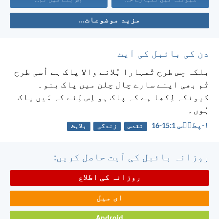
مزید موضوعات...
دن کی بائبل کی آیت
بلکہ جِس طرح تُمہارا بُلانے والا پاک ہے اُسی طرح
تُم بھی اپنے سارے چال چلن میں پاک بنو۔
کیونکہ لِکھا ہے کہ پاک ہو اِس لِئے کہ مَیں پاک
ہُوں۔
۱-پطرؔس 1:‏15-‏16
تقدس
زندگی
بلاہٹ
روزانہ بائبل کی آیت حاصل کریں:
روزانہ کی اطلاع
ای میل
Android