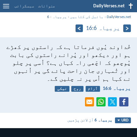
DailyVerses.net
عنوانات
سبسکرائب
DailyVerses.net
›
بائبل کی کتابیں
›
یرمِیاہ
›
6
یرمِیاہ 6:‏16
خُداوند یُوں فرماتا ہے کہ راستوں پر کھڑے
ہو اور دیکھو اور پُرانے راستوں کی بابت
پُوچھو کہ اچّھی راہ کہاں ہے؟ اُسی پر چلو
اور تُمہاری جان راحت پائے گی
پر اُنہوں
نے کہا ہم اُس پر نہ چلیں گے۔
یرمِیاہ 6:‏16
آرام
روح
نیکی
یرمِیاہ 6
آن لائن پڑھیں
URD