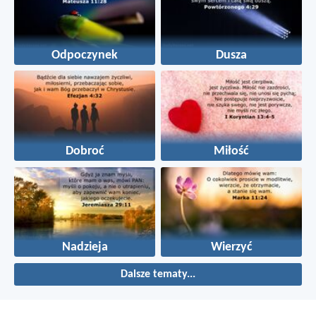
Odpoczynek
Dusza
Dobroć
Miłość
Nadzieja
Wierzyć
Dalsze tematy...