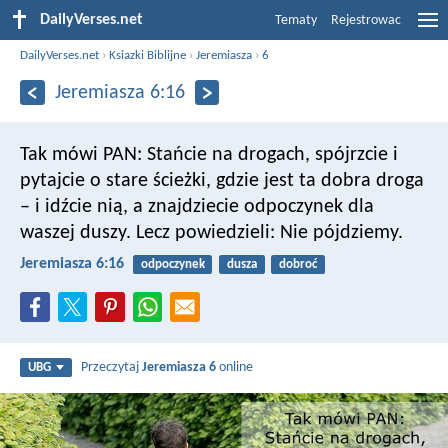
DailyVerses.net
Tematy
Rejestrowac
DailyVerses.net
›
Ksiazki Biblijne
›
Jeremiasza
›
6
Jeremiasza 6:16
Tak mówi PAN:
Stańcie na drogach,
spójrzcie i
pytajcie o stare ścieżki,
gdzie jest ta dobra droga
– i idźcie nią,
a znajdziecie odpoczynek dla
waszej duszy.
Lecz powiedzieli: Nie pójdziemy.
Jeremiasza 6:16
odpoczynek
dusza
dobroć
Przeczytaj
Jeremiasza 6
online
UBG