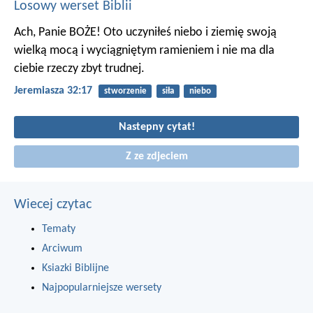
Losowy werset Biblii
Ach, Panie BOŻE! Oto uczyniłeś niebo i ziemię swoją
wielką mocą i wyciągniętym ramieniem i nie ma dla
ciebie rzeczy zbyt trudnej.
Jeremiasza 32:17
stworzenie
siła
niebo
Nastepny cytat!
Z ze zdjeciem
Wiecej czytac
Tematy
Arciwum
Ksiazki Biblijne
Najpopularniejsze wersety