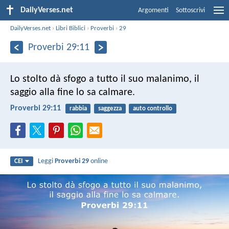
DailyVerses.net
Argomenti
Sottoscrivi
DailyVerses.net
›
Libri Biblici
›
Proverbi
›
29
Proverbi 29:11
Lo stolto dà sfogo a tutto il suo malanimo,
il
saggio alla fine lo sa calmare.
Proverbi 29:11
rabbia
saggezza
auto controllo
Leggi
Proverbi 29
online
CEI