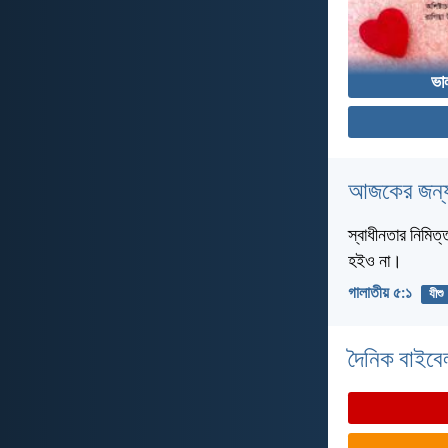
ভা
আজকের জন্য
স্বাধীনতার নিমিত
হইও না।
গালাতীয় ৫:১
যীশু
দৈনিক বাইবে