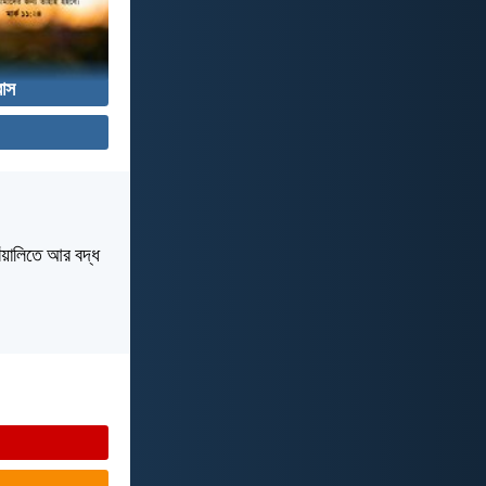
বাস
োঁয়ালিতে আর বদ্ধ