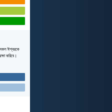
ঞা সকল ঈশ্বরকে
রক্ষা করিবে।