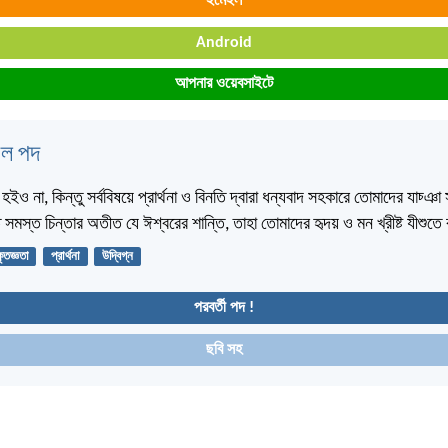
ইমেইল
Android
আপনার ওয়েবসাইটে
বেল পদ
ইও না, কিন্তু সর্ববিষয়ে প্রার্থনা ও বিনতি দ্বারা ধন্যবাদ সহকারে তোমাদের যাচ্
সমস্ত চিন্তার অতীত যে ঈশ্বরের শান্তি, তাহা তোমাদের হৃদয় ও মন খ্রীষ্ট যীশুতে 
ৃতজ্ঞতা
প্রার্থনা
উদ্বিগ্ন
পরবর্তী পদ !
ছবি সহ