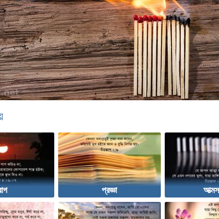
়
রাগ
প্রজ্ঞা
আত্ম