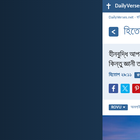
DailyVerse
DailyVerses.net
›
বা
হিত
হীনবুদ্ধি আ
কিন্তু জ্ঞান
হিতোপ ২৯:১১
রা
অনলা
ROVU