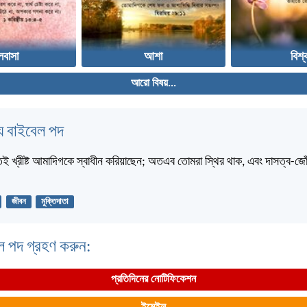
লবাসা
আশা
বিশ্
আরো বিষয়...
 বাইবেল পদ
্তই খ্রীষ্ট আমাদিগকে স্বাধীন করিয়াছেন; অতএব তোমরা স্থির থাক, এবং দাসত্ব-জ
জীবন
মুক্তিদাতা
ল পদ গ্রহণ করুন:
প্রতিদিনের নোটিফিকেশন