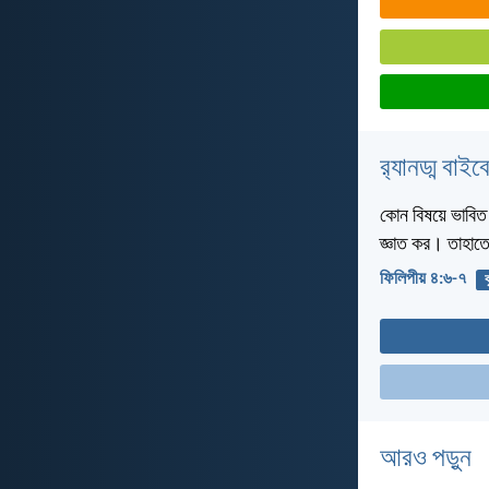
র‌্যানড্ম বাই
কোন বিষয়ে ভাবিত হ
জ্ঞাত কর। তাহাতে 
ফিলিপীয় ৪:৬-৭
ক
আরও পড়ুন