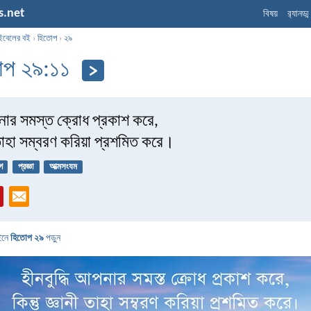
s.net
বিষয়
র‌্যানড্
ইবেলের বই
›
হিতোপ
›
২৯
োপ ২৯:১১
পনার সমস্ত ক্রোধ প্রকাশ করে,
ী তাহা সম্বরণ করিয়া প্রশমিত করে।
গ
প্রজ্ঞা
আত্মসংযম
ইনে
হিতোপ ২৯
পড়ুন