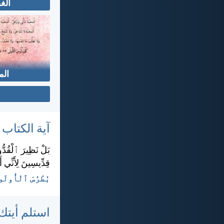
ال
الم
آية الكتاب
بَلْ نَظِيرَ ٱلْقُدُّ
قِدِّيسِينَ لِأَنِّي 
بُطْرُسَ ٱلْأُولَى ١:‏١٥-‏
استلم أيتك 