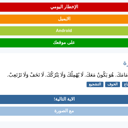
الإخطار اليومي
الايميل
Android
على موقعك
ة
َامَكَ. هُوَ يَكُونُ مَعَكَ. لَا يُهْمِلُكَ وَلَا يَتْرُكُكَ. لَا تَخَفْ وَلَا تَرْتَعِبْ.
اع
الخوف
التشجيع
الاية التالية!
مع الصورة