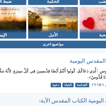
غضب
الحكمة
ضبط ال
حبة
الأمل
الإيم
مواضيع اخرى
 المقدس اليومية
وسِ ٱلَّذِي دَعَاكُمْ، كُونُوا أَنْتُمْ أَيْضًا قِدِّيسِينَ فِي كُلِّ سِيرَةٍ. لِأَنَّهُ مَ
أَنَا قُدُّوسٌ».
١٦
القداسة
الحياة
دعوة
اليومية الكتاب المقدس الآية: