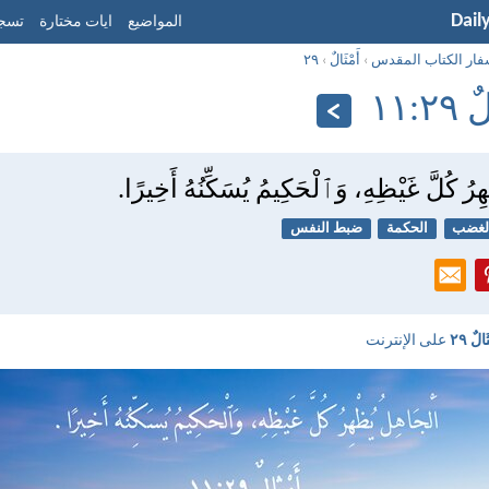
Dail
المواضيع
ايات مختارة
تسجي
فار الكتاب المقدس
›
أَمْثَالٌ
›
٢٩
٢:‏١١
ِرُ كُلَّ غَيْظِهِ، وَٱلْحَكِيمُ يُسَكِّنُهُ أَخِيرًا.
لغضب
الحكمة
ضبط النفس
َالٌ ٢٩
على الإنترنت