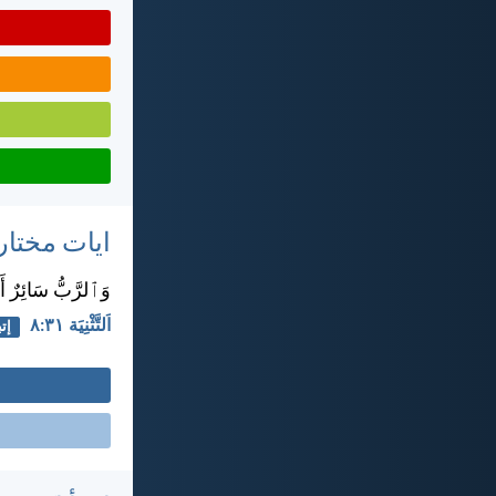
ايات مختار
وَٱلرَّبُّ سَائِرٌ أَم
اَلتَّثْنِيَة ٣١:‏٨
إتب