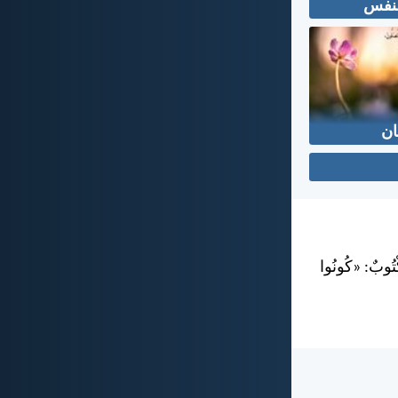
نفس
ان
كْتُوبٌ: «كُونُوا