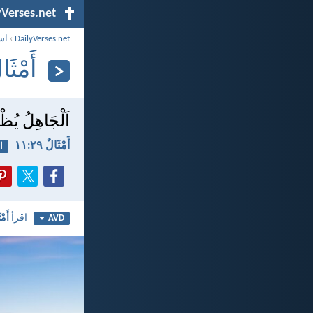
yVerses.net
DailyVerses.net
›
اس
أَمْثَالٌ ٩
اَلْجَاهِلُ يُظْه
أَمْثَالٌ ٢٩:‏١١
ا
اقرأ
أَمْث
AVD