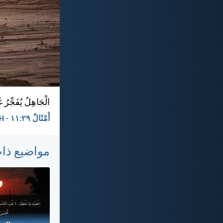
الْجَاهِلُ يُفَجِّرُ غَ
أَمْثَالٌ ٢٩:‏١١ - KEH
مواضيع ذا