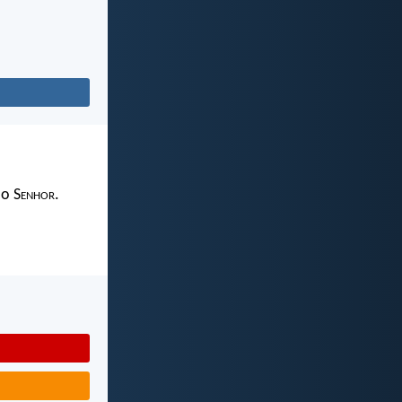
 o S
enhor
.