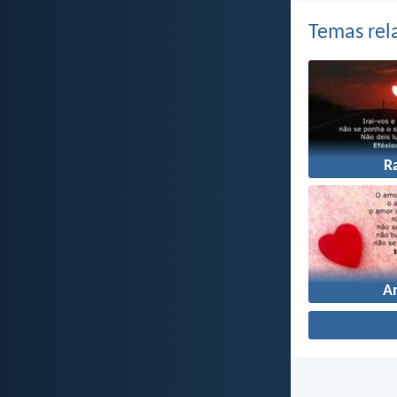
Temas rel
R
A