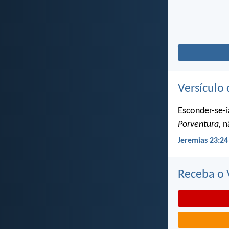
Versículo 
Esconder-se-i
Porventura,
nã
Jeremias 23:24
Receba o V