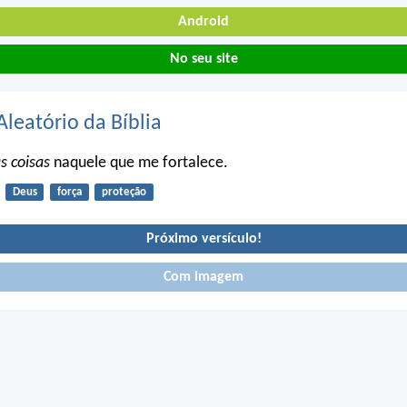
Android
No seu site
Aleatório da Bíblia
s coisas
naquele que me fortalece.
Deus
força
proteção
Próximo versículo!
Com imagem