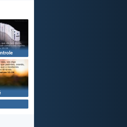
ntrole
é