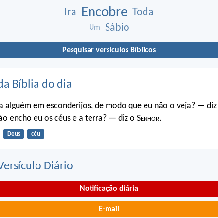
Encobre
Ira
Toda
Sábio
Um
Pesquisar versículos Bíblicos
da Bíblia do dia
a alguém em esconderijos, de modo que eu não o veja? — diz
o encho eu os céus e a terra? — diz o S
enhor
.
Deus
céu
ersículo Diário
Notificação diária
E-mail