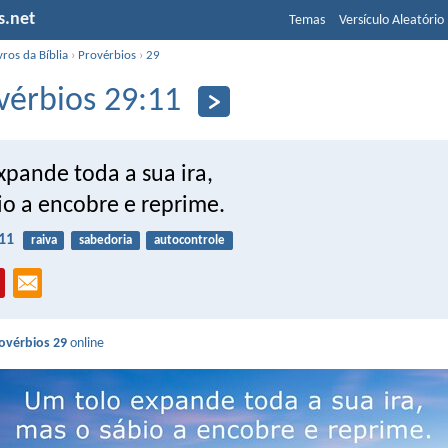
s.net
Temas
Versículo Aleatório
vros da Bíblia
›
Provérbios
›
29
vérbios 29:11
xpande toda a sua ira,
io a encobre e reprime.
11
raiva
sabedoria
autocontrole
ovérbios 29
online