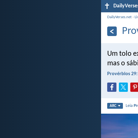
DailyVerse
DailyVerses.net
›
Li
Pro
Um tolo e
mas o sáb
Provérbios 29:
Leia
Pr
ARC