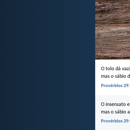
O tolo dá vazã
mas o sábio 
Provérbios 29:
O insensato e
mas o sábio a
Provérbios 29: