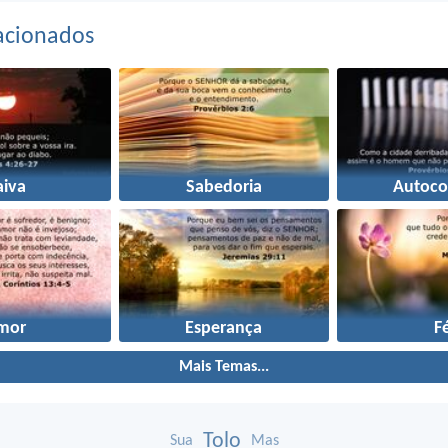
acionados
aiva
Sabedoria
Autoco
mor
Esperança
F
Mais Temas...
Tolo
Sua
Mas