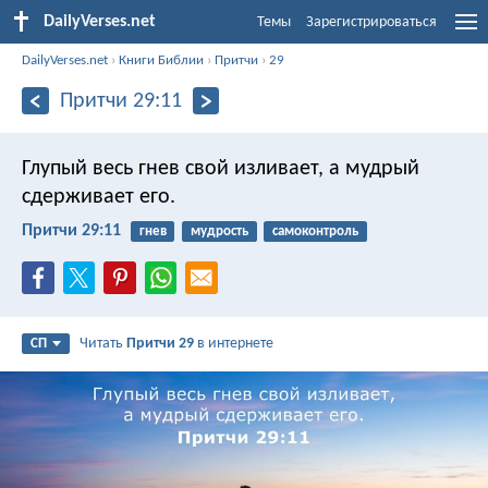
DailyVerses.net
Темы
Зарегистрироваться
DailyVerses.net
›
Книги Библии
›
Притчи
›
29
Притчи 29:11
Глупый весь гнев свой изливает,
а мудрый
сдерживает его.
Притчи 29:11
гнев
мудрость
самоконтроль
Читать
Притчи 29
в интернете
СП