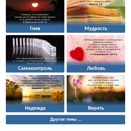
Гнев
Мудрость
Самоконтроль
Любовь
Надежда
Верить
Другие темы ...