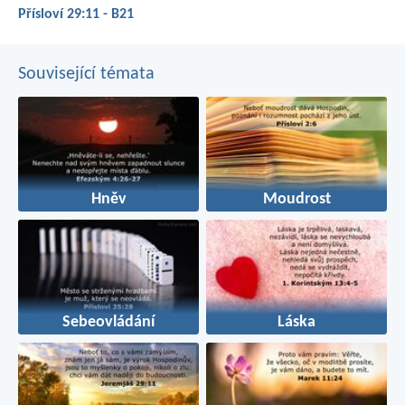
Přísloví 29:11 - B21
Související témata
Hněv
Moudrost
Sebeovládání
Láska