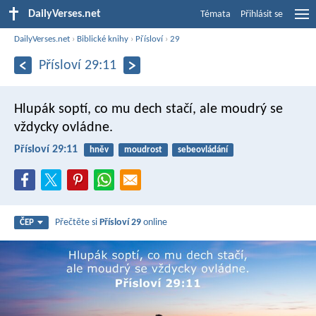
DailyVerses.net
Témata
Přihlásit se
DailyVerses.net
›
Biblické knihy
›
Přísloví
›
29
Přísloví 29:11
Hlupák soptí, co mu dech stačí,
ale moudrý se
vždycky ovládne.
Přísloví 29:11
hněv
moudrost
sebeovládání
Přečtěte si
Přísloví 29
online
ČEP