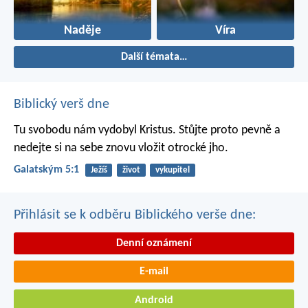
Naděje
Víra
Další témata…
Biblický verš dne
Tu svobodu nám vydobyl Kristus. Stůjte proto pevně a
nedejte si na sebe znovu vložit otrocké jho.
Galatským 5:1
Ježíš
život
vykupitel
Přihlásit se k odběru Biblického verše dne:
Denní oznámení
E-mail
Android