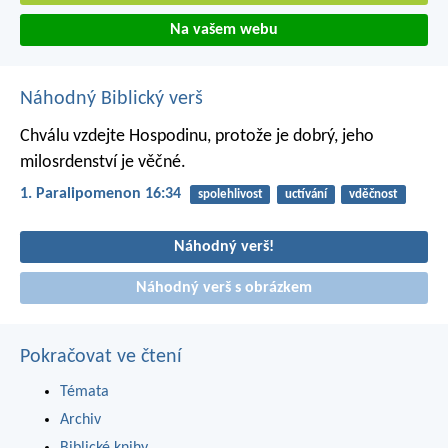
Na vašem webu
Náhodný Biblický verš
Chválu vzdejte Hospodinu, protože je dobrý,
jeho
milosrdenství je věčné.
1. Paralipomenon 16:34
spolehlivost
uctívání
vděčnost
Náhodný verš!
Náhodný verš s obrázkem
Pokračovat ve čtení
Témata
Archiv