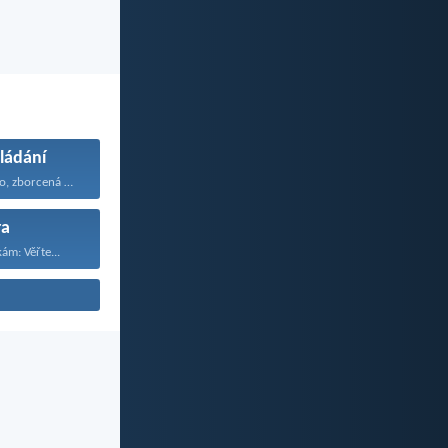
ládání
Bezbranné město, zborcená hradba...
ra
ám: Věřte...