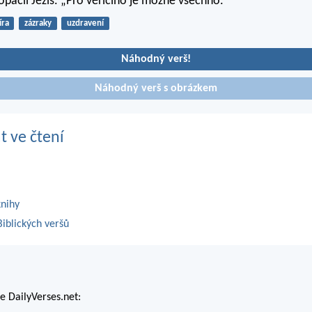
opáčil Ježíš. „Pro věřícího je možné všechno.“
íra
zázraky
uzdravení
Náhodný verš!
Náhodný verš s obrázkem
t ve čtení
knihy
iblických veršů
 DailyVerses.net: