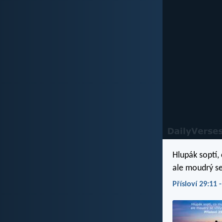
Hlupák soptí,
ale moudrý se
Přísloví 29:11 