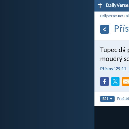
DailyVerse
DailyVerses.net
›
Bi
Pří
Tupec dá 
moudrý se 
Přísloví 29:11
Přečtět
B21