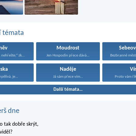
í témata
něv
Moudrost
Sebeov
„Hněváte-li se, nehřešte;“ zkroťte...
Jen Hospodin přece dává...
áska
Naděje
Ví
rpělivá, je...
Já sám přece vím...
Proto vám řík
Další témata…
erš dne
 tak dobře skrýt,
viděl?