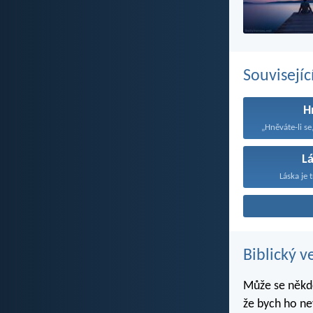
Souvisejíc
H
L
Láska je t
Biblický v
Může se někdo
že bych ho ne