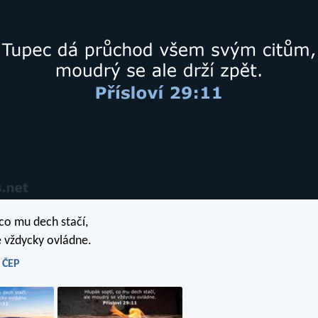
 co mu dech stačí,
 vždycky ovládne.
- ČEP