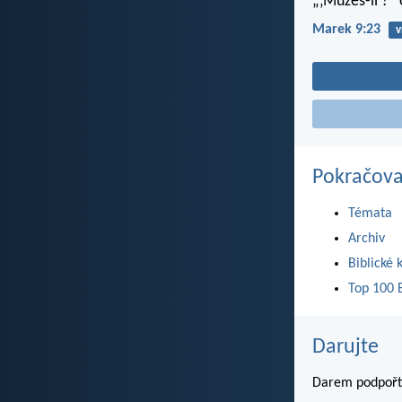
„‚Můžeš-li‘?“ 
Marek 9:23
v
Pokračova
Témata
Archiv
Biblické 
Top 100 B
Darujte
Darem podpořte