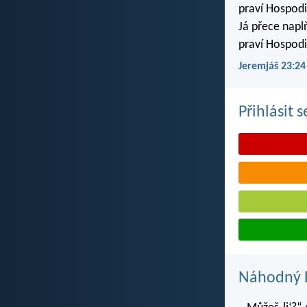
praví Hospodi
Já přece napl
praví Hospodi
Jeremjáš 23:24
Přihlásit 
Náhodný B