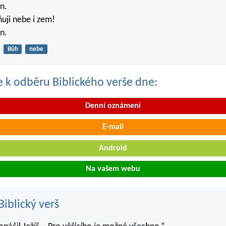
n.
ňuji nebe i zem!
n.
Bůh
nebe
se k odběru Biblického verše dne:
Denní oznámení
E-mail
Android
Na vašem webu
iblický verš