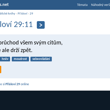
s.net
Témata
Náhodný verš
blické knihy
›
Přísloví
›
29
sloví 29:11
průchod všem svým citům,
ale drží zpět.
hněv
moudrost
sebeovládání
e si
Přísloví 29
online