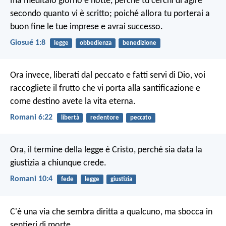
ma mèditalo giorno e notte, perché tu cerchi di agire
secondo quanto vi è scritto; poiché allora tu porterai a
buon fine le tue imprese e avrai successo.
Giosué 1:8
legge
obbedienza
benedizione
Ora invece, liberati dal peccato e fatti servi di Dio, voi
raccogliete il frutto che vi porta alla santificazione e
come destino avete la vita eterna.
Romani 6:22
libertà
redentore
peccato
Ora, il termine della legge è Cristo, perché sia data la
giustizia a chiunque crede.
Romani 10:4
fede
legge
giustizia
C'è una via che sembra diritta a qualcuno,
ma sbocca in
sentieri di morte.