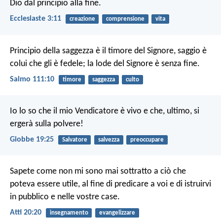
Dio dal principio alla fine.
Ecclesiaste 3:11
creazione
comprensione
vita
Principio della saggezza è il timore del Signore,
saggio è
colui che gli è fedele;
la lode del Signore è senza fine.
Salmo 111:10
timore
saggezza
culto
Io lo so che il mio Vendicatore è vivo
e che, ultimo, si
ergerà sulla polvere!
Giobbe 19:25
Salvatore
salvezza
preoccupare
Sapete come non mi sono mai sottratto a ciò che
poteva essere utile, al fine di predicare a voi e di istruirvi
in pubblico e nelle vostre case.
Atti 20:20
insegnamento
evangelizzare