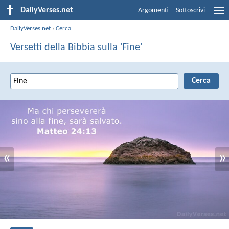
DailyVerses.net
Argomenti
Sottoscrivi
DailyVerses.net
›
Cerca
Versetti della Bibbia sulla 'Fine'
«
»