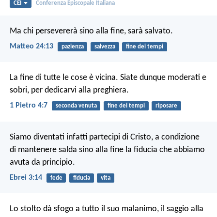
CEI
Conferenza Episcopale Italiana
Ma chi persevererà sino alla fine, sarà salvato.
Matteo 24:13
pazienza
salvezza
fine dei tempi
La fine di tutte le cose è vicina. Siate dunque moderati e
sobri, per dedicarvi alla preghiera.
1 Pietro 4:7
seconda venuta
fine dei tempi
riposare
Siamo diventati infatti partecipi di Cristo, a condizione
di mantenere salda sino alla fine la fiducia che abbiamo
avuta da principio.
Ebrei 3:14
fede
fiducia
vita
Lo stolto dà sfogo a tutto il suo malanimo,
il saggio alla