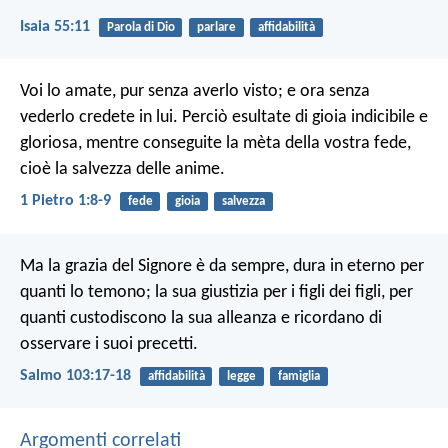
Isaia 55:11
Parola di Dio
parlare
affidabilità
Voi lo amate, pur senza averlo visto; e ora senza
vederlo credete in lui. Perciò esultate di gioia indicibile e
gloriosa, mentre conseguite la mèta della vostra fede,
cioè la salvezza delle anime.
1 Pietro 1:8-9
fede
gioia
salvezza
Ma la grazia del Signore è da sempre,
dura in eterno per
quanti lo temono;
la sua giustizia per i figli dei figli,
per
quanti custodiscono la sua alleanza
e ricordano di
osservare i suoi precetti.
Salmo 103:17-18
affidabilità
legge
famiglia
Argomenti correlati