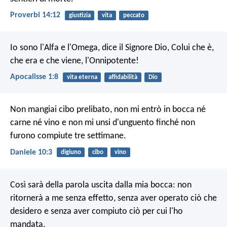
Proverbi 14:12
giustizia
vita
peccato
Io sono l'Alfa e l'Omega, dice il Signore Dio, Colui che è,
che era e che viene, l'Onnipotente!
Apocalisse 1:8
vita eterna
affidabilità
Dio
Non mangiai cibo prelibato, non mi entrò in bocca né
carne né vino e non mi unsi d'unguento finché non
furono compiute tre settimane.
Daniele 10:3
digiuno
cibo
vino
Così sarà della parola
uscita dalla mia bocca:
non
ritornerà a me senza effetto,
senza aver operato ciò che
desidero
e senza aver compiuto ciò per cui l'ho
mandata.