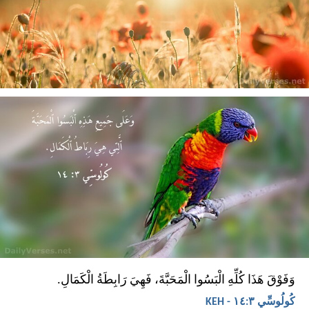
وَفَوْقَ هَذَا كُلِّهِ الْبَسُوا الْمَحَبَّةَ، فَهِيَ رَابِطَةُ الْكَمَالِ.
كُولُوسِّي ٣:‏١٤ - KEH