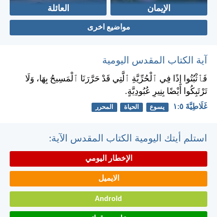
الإيمان
العائلة
مواضيع اخرى
آية الكتاب المقدس اليومية
فَٱثْبُتُوا إِذًا فِي ٱلْحُرِّيَّةِ ٱلَّتِي قَدْ حَرَّرَنَا ٱلْمَسِيحُ بِهَا، وَلَا
تَرْتَبِكُوا أَيْضًا بِنِيرِ عُبُودِيَّةٍ.
غَلَاطِيَّةَ ٥:‏١
يسوع
الحياة
المحرر
استلم أيتك اليومية الكتاب المقدس الآية:
الإخطار اليومي
الايميل
Android