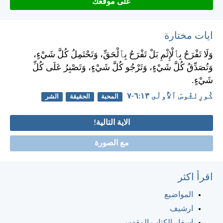
على موقعك
ايات مختارة
وَلَا تَفْرَحُ بِٱلْإِثْمِ بَلْ تَفْرَحُ بِٱلْحَقِّ، وَتَحْتَمِلُ كُلَّ شَيْءٍ،
وَتُصَدِّقُ كُلَّ شَيْءٍ، وَتَرْجُو كُلَّ شَيْءٍ، وَتَصْبِرُ عَلَى كُلِّ
شَيْءٍ.
كُورِنْثُوسَ ٱلأُولَى ١٣:‏٦-‏٧
المحبة
الحقيقة
الشر
الاية التالية!
مع الصورة
اقرأ اكثر
المواضيع
ارشيف