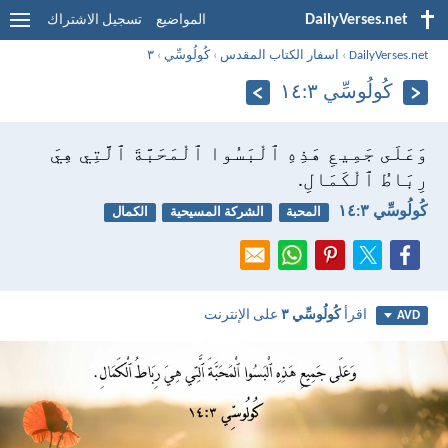
DailyVerses.net
المواضيع
تسجيل الاشتراك
DailyVerses.net
›
اسفار الكتاب المقدس
›
كُولُوسِّي
›
٣
كُولُوسِّي ٣:‏١٤
وَعَلَى جَمِيعِ هَذِهِ ٱلْبَسُوا ٱلْمَحَبَّةَ ٱلَّتِي هِيَ
رِبَاطُ ٱلْكَمَالِ.
كُولُوسِّي ٣:‏١٤
المحبة
الشركة المسيحية
الكمال
اقرأ
كُولُوسِّي ٣
على الإنترنت
AVD