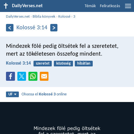
DailyVerses.net
Témák
Feliratkozás
DailyVerses.net
›
Biblia könyvek
›
Kolossé
›
3
Kolossé 3:14
Mindezek fölé pedig öltsétek fel a szeretetet,
mert az tökéletesen összefog mindent.
Kolossé 3:14
szeretet
közösség
hibátlan
Olvassa el
Kolossé 3
online
UF