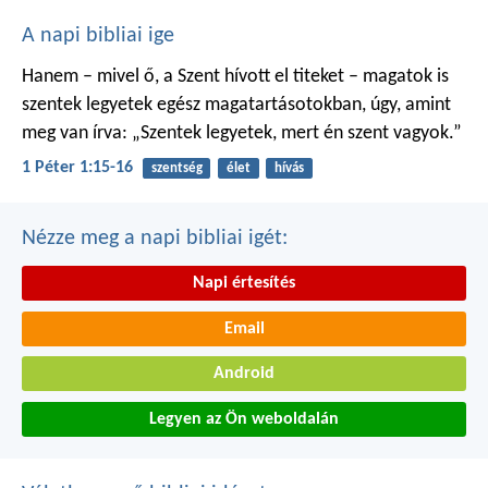
A napi bibliai ige
Hanem – mivel ő, a Szent hívott el titeket – magatok is
szentek legyetek egész magatartásotokban, úgy, amint
meg van írva: „Szentek legyetek, mert én szent vagyok.”
1 Péter 1:15-16
szentség
élet
hívás
Nézze meg a napi bibliai igét:
Napi értesítés
Email
Android
Legyen az Ön weboldalán