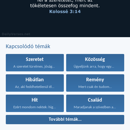
Kapcsolódó témák
Szeretet
Közösség
A szeretet türelmes, jóságos...
Ügyeljünk arra, hogy egymást...
Hibátlan
Remény
Az, aki feddhetetlenül él...
Mert csak én tudom...
Hit
Család
Ezért mondom nektek: higgyétek...
Maradjanak a szívedben azok...
További témák...