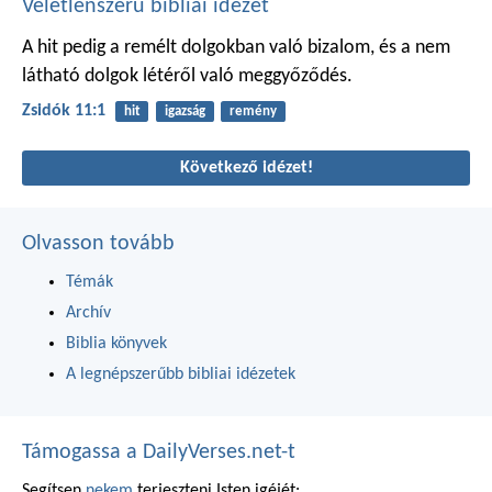
Véletlenszerű bibliai idézet
A hit pedig a remélt dolgokban való bizalom, és a nem
látható dolgok létéről való meggyőződés.
Zsidók 11:1
hit
igazság
remény
Következő idézet!
Olvasson tovább
Témák
Archív
Biblia könyvek
A legnépszerűbb bibliai idézetek
Támogassa a DailyVerses.net-t
Segítsen
nekem
terjeszteni Isten igéjét: