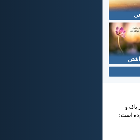
نی
اشتن
 پاک و
وده است: