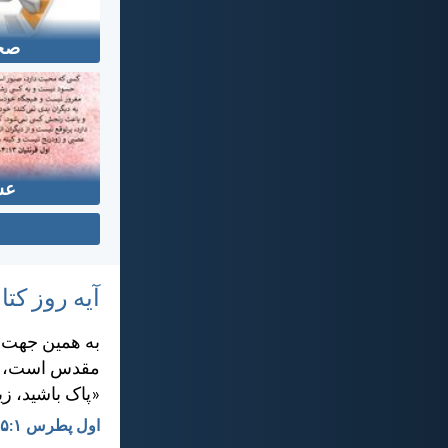
صح
عش
آیه روز ک
به همين جهت، د
مقدس است، هما
«پاک باشيد، ز
اول پطرس ۱:‏۱۵-‏۱۶