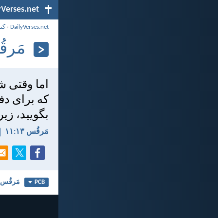
yVerses.net
DailyVerses.net
›
کت
مَرقُس 
اما وقتی شم
كه برای دف
بگوييد، زي
مَرقُس ۱۳:‏۱۱
مَرقُس ۱۳
PCB