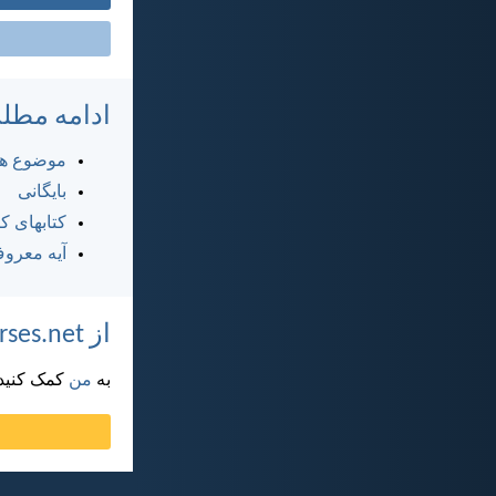
ادامه مطل
موضوع ها
بایگانی
کتابهای 
آیه معرو
از DailyVerses.net پشتیبانی کنید
به
من
کمک کنید ت