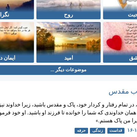
بت
روح
نگرا
ق
امید
ایمان د
موضوعات دیگر ...
تاب مقدس
ر تمام رفتار و كردار خود، پاک و مقدس باشيد، زيرا خداوند نيز
ن خداوندی كه شما را خوانده تا فرزند او باشيد. او خود فرم
يرا من پاک هستم.»
قداست
زندگی
حرفه