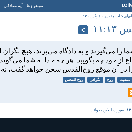
Dail
موضوع ها
آیه تصادفی
ابهای کتاب مقدس
›
مَرقُس
›
۱۳
۱۳:‏۱۱
ا را می‌گيرند و به دادگاه می‌برند، هيچ نگران ا
اع از خود چه بگوييد. هر چه خدا به شما می‌گويد
را در آن موقع روح‌القدس سخن خواهد گفت، نه 
صحبت
روح
نگرانی
روح القدس
بصورت آنلاین بخوانید