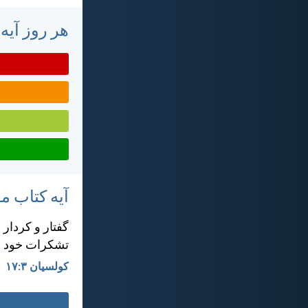
هر روز آیه
آیه کتاب 
گفتار و كردار 
تشكرات خود را 
کولسیان ۳:‏۱۷