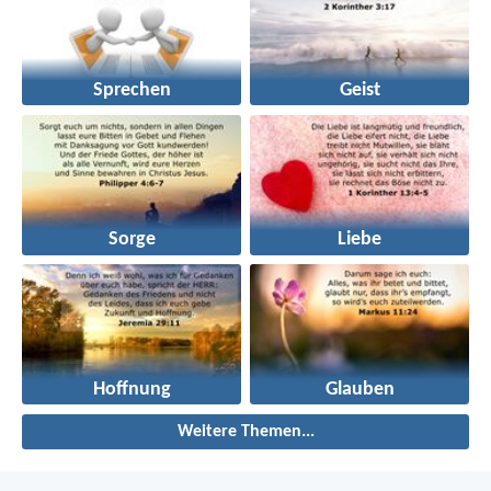
Sprechen
Geist
Sorge
Liebe
Hoffnung
Glauben
Weitere Themen...