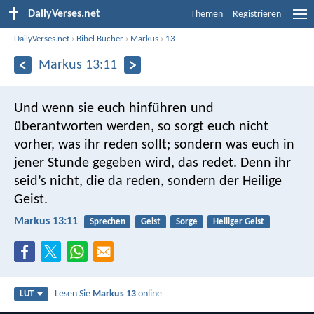
DailyVerses.net
Themen
Registrieren
DailyVerses.net
›
Bibel Bücher
›
Markus
›
13
Markus 13:11
Und wenn sie euch hinführen und
überantworten werden, so sorgt euch nicht
vorher, was ihr reden sollt; sondern was euch in
jener Stunde gegeben wird, das redet. Denn ihr
seid’s nicht, die da reden, sondern der Heilige
Geist.
Markus 13:11
Sprechen
Geist
Sorge
Heiliger Geist
Lesen Sie
Markus 13
online
LUT