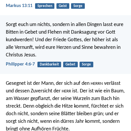
Markus 13:11
Sprechen
Geist
Sorge
Sorgt euch um nichts, sondern in allen Dingen lasst eure
Bitten in Gebet und Flehen mit Danksagung vor Gott
kundwerden! Und der Friede Gottes, der höher ist als
alle Vernunft, wird eure Herzen und Sinne bewahren in
Christus Jesus.
Philipper 4:6-7
Dankbarkeit
Gebet
Sorge
Gesegnet ist der Mann, der sich auf den
verlässt
HERRN
und dessen Zuversicht der
ist.
Der ist wie ein Baum,
HERR
am Wasser gepflanzt,
der seine Wurzeln zum Bach hin
streckt.
Denn obgleich die Hitze kommt, fürchtet er sich
doch nicht,
sondern seine Blätter bleiben grün; und er
sorgt sich nicht,
wenn ein dürres Jahr kommt,
sondern
bringt ohne Aufhören Früchte.