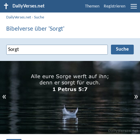
DailyVerses.net
Themen
Registrieren
DailyVerses.net
›
Suche
Bibelverse über 'Sorgt'
«
»