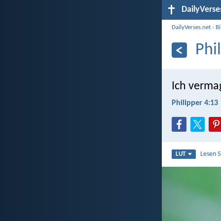
DailyVerse
DailyVerses.net
›
B
Phi
Ich verma
Philipper 4:13
Lesen 
LUT