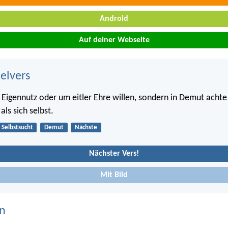
Android
Auf deiner Webseite
belvers
s Eigennutz oder um eitler Ehre willen, sondern in Demut achte
ls sich selbst.
Selbstsucht
Demut
Nächste
Nächster Vers!
Mit Bild
n