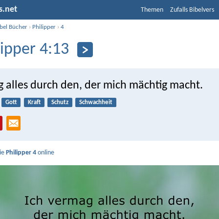
s.net
Themen
Zufalls Bibelvers
ibel Bücher
›
Philipper
›
4
lipper 4:13
g alles durch den, der mich mächtig macht.
Gott
Kraft
Schutz
Schwachheit
Sie
Philipper 4
online