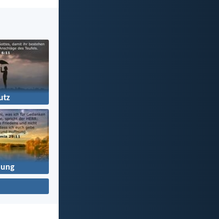
utz
nung