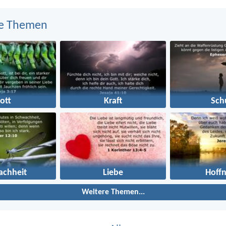
e Themen
ott
Kraft
Sch
achheit
Liebe
Hoff
Weitere Themen...