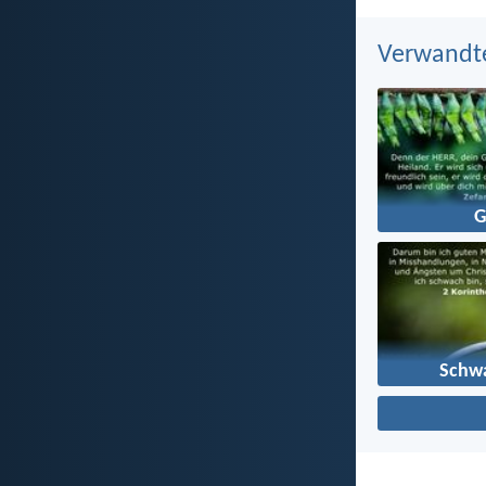
Verwandt
G
Schw