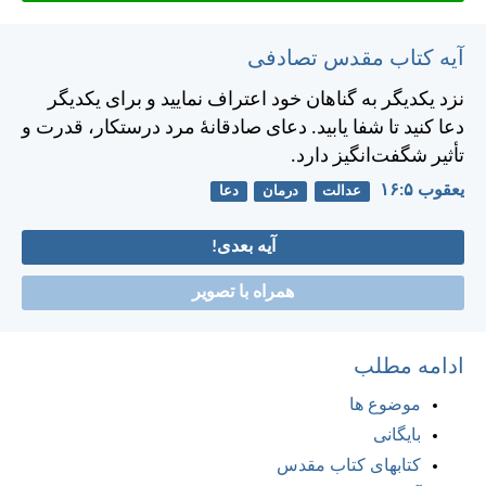
آیه کتاب مقدس تصادفی
نزد يكديگر به گناهان خود اعتراف نماييد و برای يكديگر
دعا كنيد تا شفا يابيد. دعای صادقانهٔ مرد درستكار، قدرت و
تأثير شگفت‌انگيز دارد.
يعقوب ۵:‏۱۶
عدالت
درمان
دعا
آیه بعدی!
همراه با تصویر
ادامه مطلب
موضوع ها
بایگانی
کتابهای کتاب مقدس