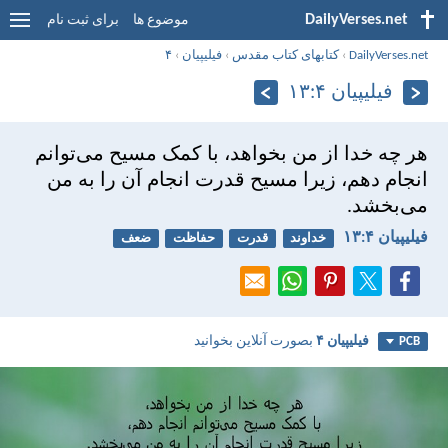
DailyVerses.net
موضوع ها
برای ثبت نام
DailyVerses.net
›
کتابهای کتاب مقدس
›
فيليپیان
›
۴
فيليپیان ۴:‏۱۳
هر چه خدا از من بخواهد، با كمک مسيح می‌توانم
انجام دهم، زيرا مسيح قدرت انجام آن را به من
می‌بخشد.
فيليپیان ۴:‏۱۳
خداوند
قدرت
حفاظت
ضعف
فيليپیان ۴
بصورت آنلاین بخوانید
PCB