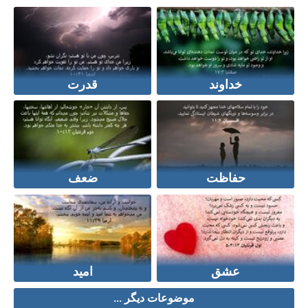
خداوند
قدرت
حفاظت
ضعف
عشق
امید
موضوعات دیگر ...