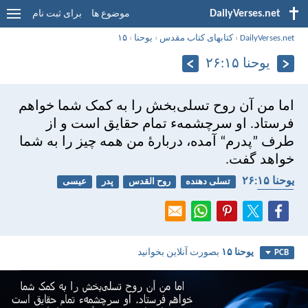
DailyVerses.net
موضوع ها
برای ثبت نام
DailyVerses.net
›
کتابهای کتاب مقدس
›
يوحنا
›
۱۵
يوحنا ۱۵:‏۲۶
اما من آن روح تسلی‌بخش را به كمک شما خواهم
فرستاد. او سرچشمه‌ء تمام حقايق است و از
طرف ”پدرم“ آمده، دربارهٔ من همه چيز را به شما
خواهد گفت.
يوحنا ۱۵:‏۲۶
تسلی دهنده
روح القدس
پدر
عیسی
حقیقت
يوحنا ۱۵
بصورت آنلاین بخوانید
PCB