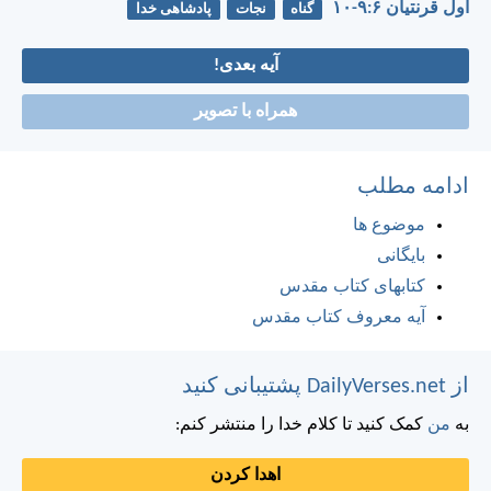
اول قرنتیان ۶:‏۹-‏۱۰
گناه
نجات
پادشاهی خدا
آیه بعدی!
همراه با تصویر
ادامه مطلب
موضوع ها
بایگانی
کتابهای کتاب مقدس
آیه معروف کتاب مقدس
از DailyVerses.net پشتیبانی کنید
به
من
کمک کنید تا کلام خدا را منتشر کنم:
اهدا کردن