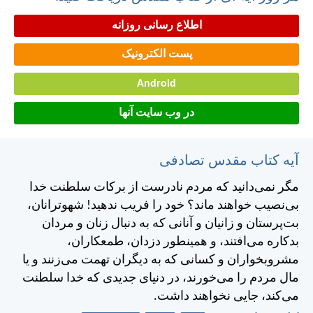
اطلاع رسانی روزانه
پست الکترونیک
Android
در وب سایت آنها
آیه کتاب مقدس تصادفی
مگر نمی‌دانيد كه مردم نادرست از بركات سلطنت خدا
بی‌نصيب خواهند ماند؟ خود را فريب ندهيد! شهوترانان،
بت‌پرستان و زانيان و آنانی كه به دنبال زنان و مردان
بدكاره می‌افتند، و همينطور دزدان، طمعكاران،
مشروبخواران و كسانی كه به ديگران تهمت می‌زنند و يا
مال مردم را می‌خورند، در دنيای جديدی كه خدا سلطنت
می‌كند، جايی نخواهند داشت.