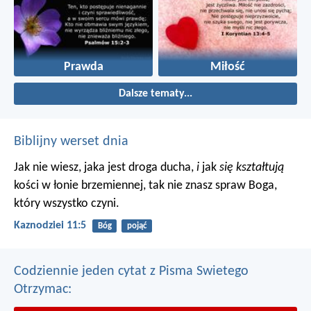
Prawda
Miłość
Dalsze tematy...
Biblijny werset dnia
Jak nie wiesz, jaka jest droga ducha,
i
jak
się kształtują
kości w łonie brzemiennej, tak nie znasz spraw Boga,
który wszystko czyni.
Kaznodziei 11:5
Bóg
pojąć
Codziennie jeden cytat z Pisma Swietego
Otrzymac: