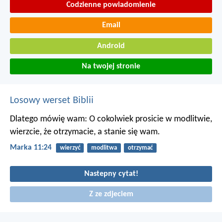
Codzienne powiadomienie
Email
Android
Na twojej stronie
Losowy werset Biblii
Dlatego mówię wam: O cokolwiek prosicie w modlitwie,
wierzcie, że otrzymacie, a stanie się wam.
Marka 11:24
wierzyć
modlitwa
otrzymać
Nastepny cytat!
Z ze zdjeciem