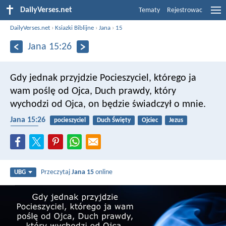
DailyVerses.net
Tematy
Rejestrowac
DailyVerses.net
›
Ksiazki Biblijne
›
Jana
›
15
Jana 15:26
Gdy jednak przyjdzie Pocieszyciel, którego ja
wam poślę od Ojca, Duch prawdy, który
wychodzi od Ojca, on będzie świadczył o mnie.
Jana 15:26
pocieszyciel
Duch Święty
Ojciec
Jezus
prawda
Przeczytaj
Jana 15
online
UBG