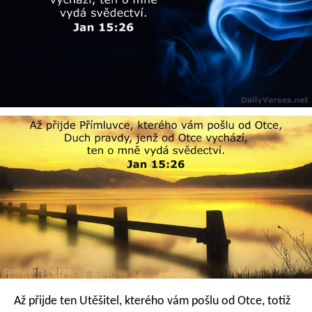
Až přijde ten Utěšitel, kterého vám pošlu od Otce, totiž