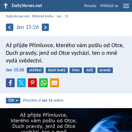
DailyVerses.net
Témata
Přihlásit se
DailyVerses.net
›
Biblické knihy
›
Jan
›
15
Jan 15:26
Až přijde Přímluvce, kterého vám pošlu od Otce,
Duch pravdy, jenž od Otce vychází, ten o mně
vydá svědectví.
Jan 15:26
utěšitel
Duch Svatý
Otec
Ježíš
pravda
Přečtěte si
Jan 15
online
ČEP