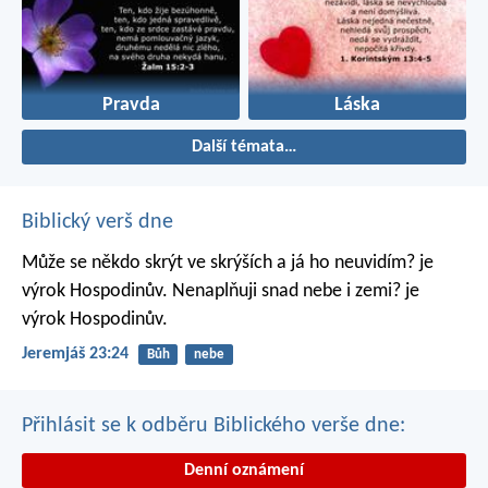
Pravda
Láska
Další témata…
Biblický verš dne
Může se někdo skrýt ve skrýších
a já ho neuvidím? je
výrok Hospodinův.
Nenaplňuji snad nebe i zemi? je
výrok Hospodinův.
Jeremjáš 23:24
Bůh
nebe
Přihlásit se k odběru Biblického verše dne:
Denní oznámení