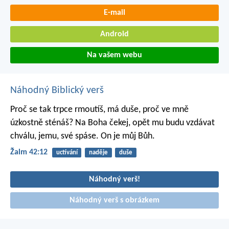
E-mail
Android
Na vašem webu
Náhodný Biblický verš
Proč se tak trpce rmoutíš, má duše,
proč ve mně
úzkostně sténáš?
Na Boha čekej, opět mu budu vzdávat
chválu,
jemu, své spáse. On je můj Bůh.
Žalm 42:12
uctívání
naděje
duše
Náhodný verš!
Náhodný verš s obrázkem