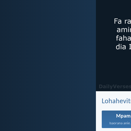
Lohahevit
Mpam