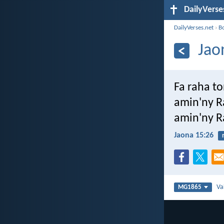
DailyVerse
DailyVerses.net
›
B
Jao
Fa raha t
amin'ny R
amin'ny R
Jaona 15:26
Va
MG1865