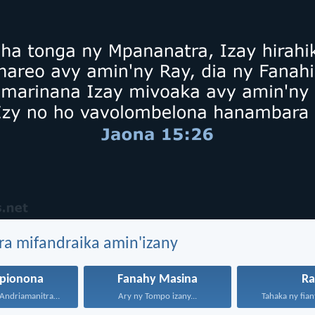
ra mifandraika amin'izany
pionona
Fanahy Masina
Ra
Isaorana anie Andriamanitra, Rain'i...
Ary ny Tompo izany...
Tahaka ny fiant