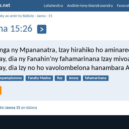
s.net
Lohahevitra
Andinin-teny kisendrasendra
Fanora
oky ao amin'ny Baiboly
›
Jaona
›
15
na 15:26
onga ny Mpananatra, Izay hirahiko ho aminare
ay, dia ny Fanahin'ny fahamarinana Izay mivo
ay, dia Izy no ho vavolombelona hanambara A
mpampionona
Fanahy Masina
Ray
Jesosy
fahamarinana
kio
Jaona 15
an-dalana