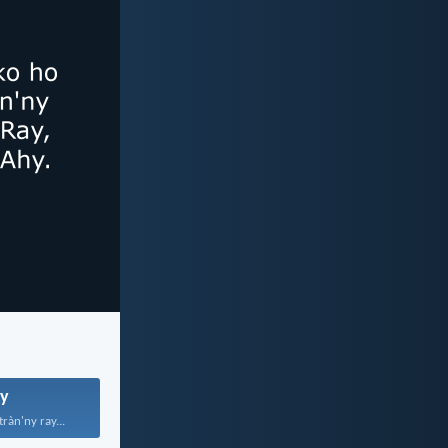
y
ràn'ny ray...