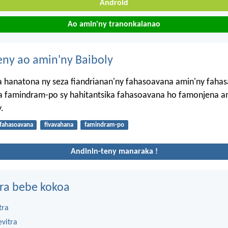
Android
Ao amin'ny tranonkalanao
eny ao amin'ny Baiboly
a hanatona ny seza fiandrianan'ny fahasoavana amin'ny faha
a famindram-po sy hahitantsika fahasoavana ho famonjena am
.
fahasoavana
fivavahana
famindram-po
Andinin-teny manaraka !
ra bebe kokoa
tra
evitra