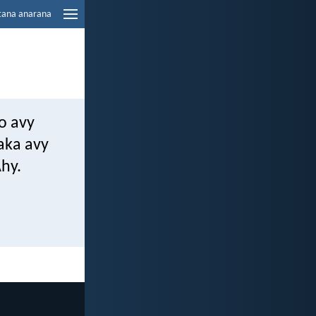
tana anarana
o avy
aka avy
hy.