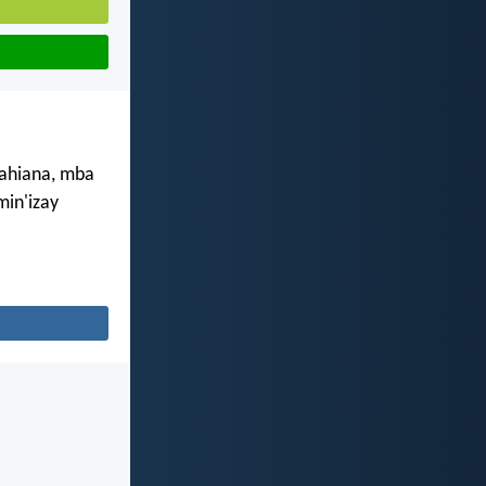
sahiana, mba
in'izay