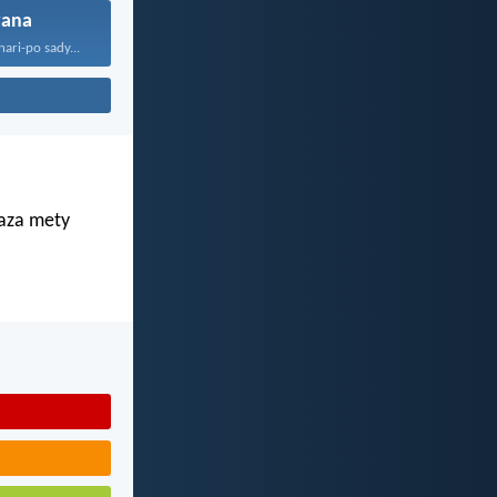
vana
ari-po sady...
 aza mety