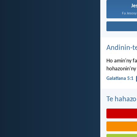
Je
Fa Jesosy 
Andinin-t
Ho amin'ny fa
hohazonin'ny
Galatiana 5:1
Te hahazo