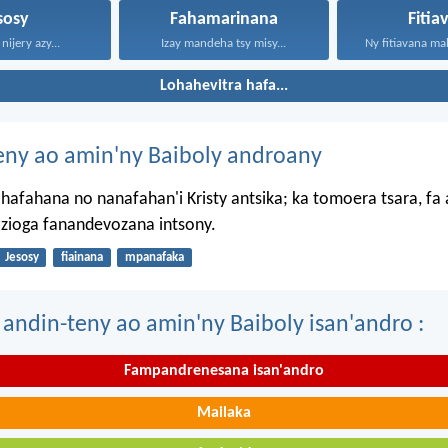
sosy
Fahamarinana
Fitia
nijery azy...
Izay mandeha tsy misy...
Ny fitiavana mah
Lohahevitra hafa...
eny ao amin'ny Baiboly androany
hafahana no nanafahan'i Kristy antsika; ka tomoera tsara, fa
 zioga fanandevozana intsony.
Jesosy
fiainana
mpanafaka
 andin-teny ao amin'ny Baiboly isan'andro :
Fampandrenesana isan'andro
Mailaka