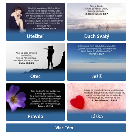
Utešiteľ
Duch Svätý
Otec
Ježiš
Pravda
Láska
Viac Tém...