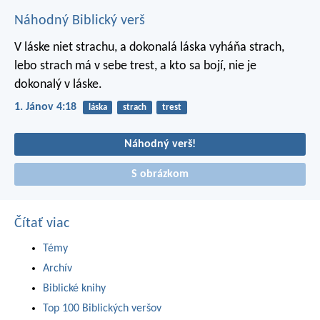
Náhodný Biblický verš
V láske niet strachu, a dokonalá láska vyháňa strach,
lebo strach má v sebe trest, a kto sa bojí, nie je
dokonalý v láske.
1. Jánov 4:18
láska
strach
trest
Náhodný verš!
S obrázkom
Čítať viac
Témy
Archív
Biblické knihy
Top 100 Biblických veršov