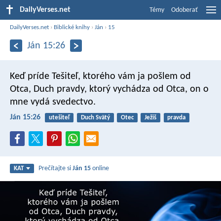
DailyVerses.net
Témy
Odoberať
DailyVerses.net
›
Biblické knihy
›
Ján
›
15
Ján 15:26
Keď príde Tešiteľ, ktorého vám ja pošlem od
Otca, Duch pravdy, ktorý vychádza od Otca, on o
mne vydá svedectvo.
Ján 15:26
utešiteľ
Duch Svätý
Otec
Ježiš
pravda
Prečítajte si
Ján 15
online
KAT