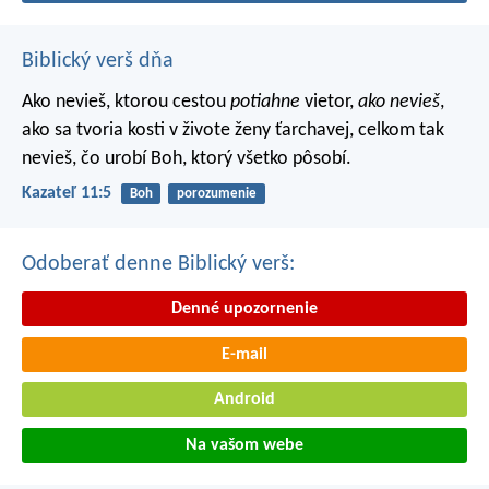
Biblický verš dňa
Ako nevieš, ktorou cestou
potiahne
vietor,
ako nevieš
,
ako sa tvoria kosti v živote ženy ťarchavej, celkom tak
nevieš, čo urobí Boh, ktorý všetko pôsobí.
Kazateľ 11:5
Boh
porozumenie
Odoberať denne Biblický verš:
Denné upozornenie
E-mail
Android
Na vašom webe