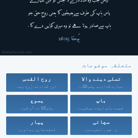
متعلقہ موضوعات
تسلی دینے والا
روح القدس
ہمارے خُداوند یِسُوعؔ مسِیح...
اور خُداوند رُوح ہے...
باپ
یسوع
جَیسے باپ اپنے بیٹوں...
یِسُوعؔ نے اُن کی...
سچائی
پیار
وہ جو راستی سے...
مُحبّت صابِر ہے اور...