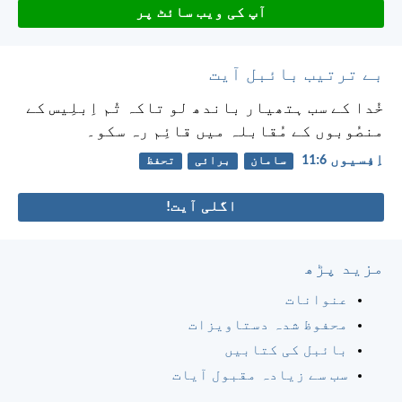
آپ کی ویب سائٹ پر
بے ترتیب بائبل آیت
خُدا کے سب ہتھیار باندھ لو تاکہ تُم اِبلِیس کے
منصُوبوں کے مُقابلہ میں قائِم رہ سکو۔
اِفِسیوں 6:‏11
سامان
برائی
تحفظ
اگلی آیت!
مزید پڑھ
عنوانات
محفوظ شدہ دستاویزات
بائبل کی کتابیں
سب سے زیادہ مقبول آیات