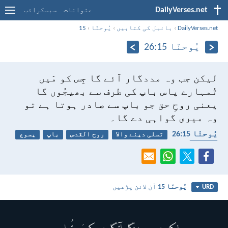
DailyVerses.net
عنوانات
سبسکرائب
DailyVerses.net
›
بائبل کی کتابیں
›
یُوحنّا
›
15
یُوحنّا 15:‏26
لیکن جب وہ مددگار آئے گا جِس کو مَیں
تُمہارے پاس باپ کی طرف سے بھیجُوں گا
یعنی روحِ حق جو باپ سے صادر ہوتا ہے تو
وہ میری گواہی دے گا۔
یُوحنّا 15:‏26
تسلی دینے والا
روح القدس
باپ
یسوع
سچائی
یُوحنّا 15
آن لائن پڑھیں
URD