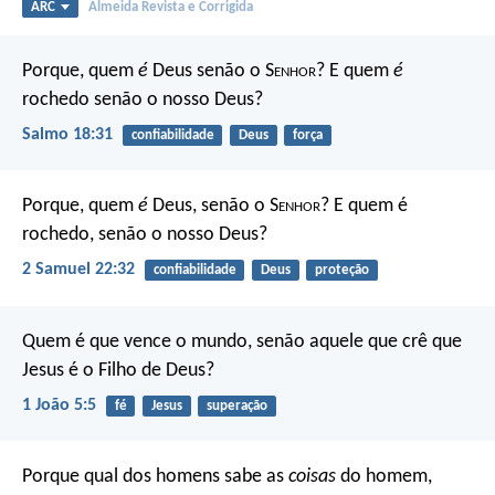
ARC
Almeida Revista e Corrigida
Porque, quem
é
Deus senão o S
enhor
?
E quem
é
rochedo senão o nosso Deus?
Salmo 18:31
confiabilidade
Deus
força
Porque, quem
é
Deus, senão o S
enhor
?
E quem é
rochedo, senão o nosso Deus?
2 Samuel 22:32
confiabilidade
Deus
proteção
Quem é que vence o mundo, senão aquele que crê que
Jesus é o Filho de Deus?
1 João 5:5
fé
Jesus
superação
Porque qual dos homens sabe as
coisas
do homem,