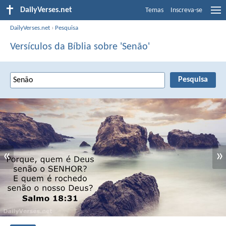
DailyVerses.net
Temas
Inscreva-se
DailyVerses.net
›
Pesquisa
Versículos da Bíblia sobre 'Senão'
«
»