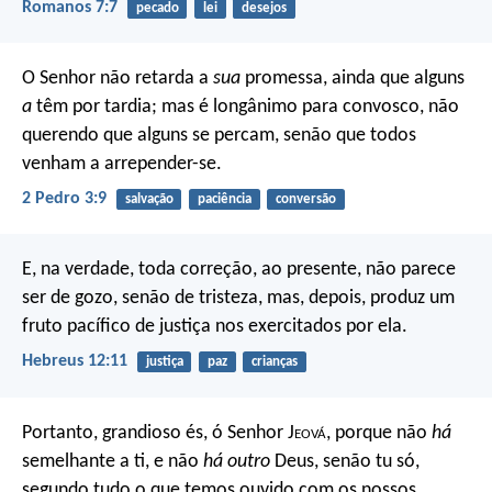
Romanos 7:7
pecado
lei
desejos
O Senhor não retarda a
sua
promessa, ainda que alguns
a
têm por tardia; mas é longânimo para convosco, não
querendo que alguns se percam, senão que todos
venham a arrepender-se.
2 Pedro 3:9
salvação
paciência
conversão
E, na verdade, toda correção, ao presente, não parece
ser de gozo, senão de tristeza, mas, depois, produz um
fruto pacífico de justiça nos exercitados por ela.
Hebreus 12:11
justiça
paz
crianças
Portanto, grandioso és, ó Senhor J
eová
, porque não
há
semelhante a ti, e não
há outro
Deus, senão tu só,
segundo tudo o que temos ouvido com os nossos