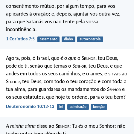
consentimento mútuo, por algum tempo, para vos
aplicardes à oração; e, depois, ajuntai-vos outra vez,
para que Satanás vos não tente pela vossa
incontinência.
1 Coríntios 7:5
casamento
diabo
autocontrole
Agora, pois, ó Israel, que
é o que
o S
enhor
, teu Deus,
pede de ti, senão que temas o S
enhor
, teu Deus, e que
andes em todos os seus caminhos, e o ames, e sirvas ao
S
enhor
, teu Deus, com todo o teu coração e com toda a
tua alma, para guardares os mandamentos do S
enhor
e
os seus estatutos, que hoje te ordeno, para o teu bem?
Deuteronômio 10:12-13
lei
admiração
benção
A minha alma
disse ao S
enhor
: Tu
és
o meu Senhor;
não