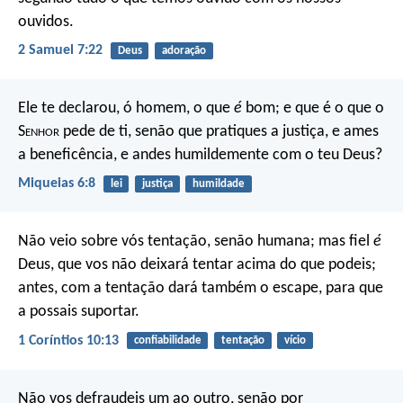
ouvidos.
2 Samuel 7:22
Deus
adoração
Ele te declarou, ó homem, o que
é
bom;
e que é o que o
S
enhor
pede de ti,
senão que pratiques a justiça, e ames
a beneficência,
e andes humildemente com o teu Deus?
Miqueias 6:8
lei
justiça
humildade
Não veio sobre vós tentação, senão humana; mas fiel
é
Deus, que vos não deixará tentar acima do que podeis;
antes, com a tentação dará também o escape, para que
a possais suportar.
1 Coríntios 10:13
confiabilidade
tentação
vício
Não vos defraudeis um ao outro, senão por