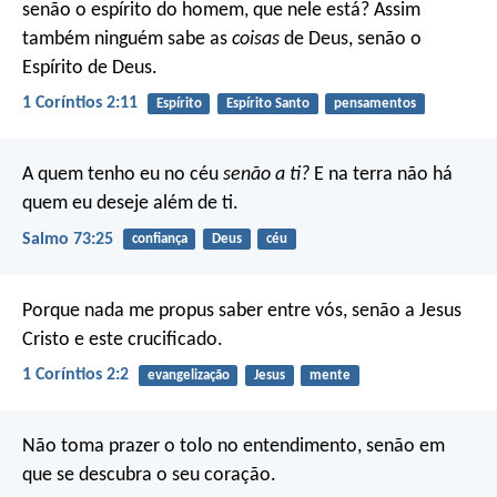
senão o espírito do homem, que nele está? Assim
também ninguém sabe as
coisas
de Deus, senão o
Espírito de Deus.
1 Coríntios 2:11
Espírito
Espírito Santo
pensamentos
A quem tenho eu no céu
senão a ti?
E na terra não há
quem eu deseje além de ti.
Salmo 73:25
confiança
Deus
céu
Porque nada me propus saber entre vós, senão a Jesus
Cristo e este crucificado.
1 Coríntios 2:2
evangelização
Jesus
mente
Não toma prazer o tolo no entendimento,
senão em
que se descubra o seu coração.