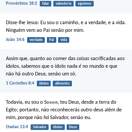
Provérbios 18:2
falar
sabedoria
egoísmo
Disse-lhe Jesus: Eu sou o caminho, e a verdade, e a vida.
Ninguém vem ao Pai senão por mim.
João 14:6
verdade
Pai
vida
Assim que, quanto ao comer das
coisas
sacrificadas aos
ídolos, sabemos que o ídolo nada
é
no mundo e que
não há outro Deus, senão um só.
1 Coríntios 8:4
ídolos
alimento
Todavia, eu sou o S
enhor
, teu Deus, desde a terra do
Egito; portanto, não reconhecerás
outro
deus além de
mim, porque não
há
Salvador, senão eu.
Oseias 13:4
Salvador
ídolos
Deus