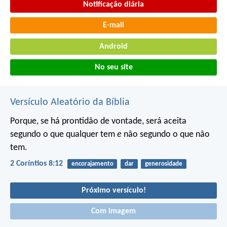
Notificação diária
E-mail
Android
No seu site
Versículo Aleatório da Bíblia
Porque, se há prontidão de vontade, será aceita
segundo o que qualquer tem
e
não segundo o que não
tem.
2 Coríntios 8:12
encorajamento
dar
generosidade
Próximo versículo!
Com imagem