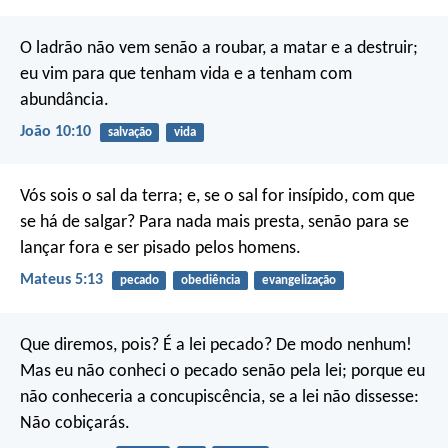
O ladrão não vem senão a roubar, a matar e a destruir;
eu vim para que tenham vida e a tenham com
abundância.
João 10:10
salvação
vida
Vós sois o sal da terra; e, se o sal for insípido, com que
se há de salgar? Para nada mais presta, senão para se
lançar fora e ser pisado pelos homens.
Mateus 5:13
pecado
obediência
evangelização
Que diremos, pois? É a lei pecado? De modo nenhum!
Mas eu não conheci o pecado senão pela lei; porque eu
não conheceria a concupiscência, se a lei não dissesse:
Não cobiçarás.