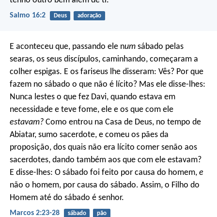
tenho outro bem além de ti.
Salmo 16:2
Deus
adoração
E aconteceu que, passando ele n
um
sábado pelas
searas, os seus discípulos, caminhando, começaram a
colher espigas. E os fariseus lhe disseram: Vês? Por que
fazem no sábado o que não é lícito? Mas ele disse-lhes:
Nunca lestes o que fez Davi, quando estava em
necessidade e teve fome, ele e os que com ele
estavam?
Como entrou na Casa de Deus, no tempo de
Abiatar, sumo sacerdote, e comeu os pães da
proposição, dos quais não era lícito comer senão aos
sacerdotes, dando também aos que com ele estavam?
E disse-lhes: O sábado foi feito por causa do homem,
e
não o homem, por causa do sábado. Assim, o Filho do
Homem até do sábado é senhor.
Marcos 2:23-28
sábado
pão