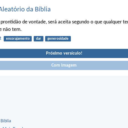
Aleatório da Bíblia
 prontidão de vontade, será aceita segundo o que qualquer t
e não tem.
2
encorajamento
dar
generosidade
Próximo versículo!
Com imagem
 Bíblia