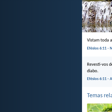
Vistam toda a
Efésios 6:11 - 
Revesti-vos d
diabo.
Efésios 6:11 - 
Temas rel