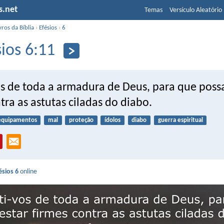
s.net
Temas
Versículo Aleatório
vros da Bíblia
›
Efésios
›
6
sios 6:11
os de toda a armadura de Deus, para que possa
tra as astutas ciladas do diabo.
equipamentos
mal
proteção
ídolos
diabo
guerra espiritual
ésios 6
online