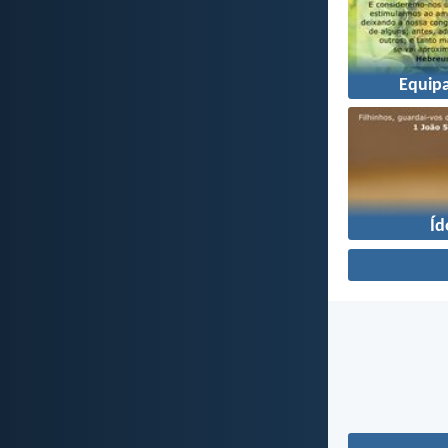
Equip
Íd