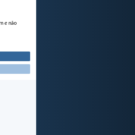
em
e
não