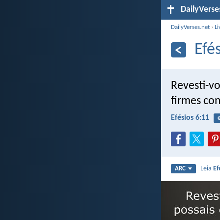
DailyVerse
DailyVerses.net
›
Li
Efé
Revesti-v
firmes con
Efésios 6:11
Leia
Ef
ARC