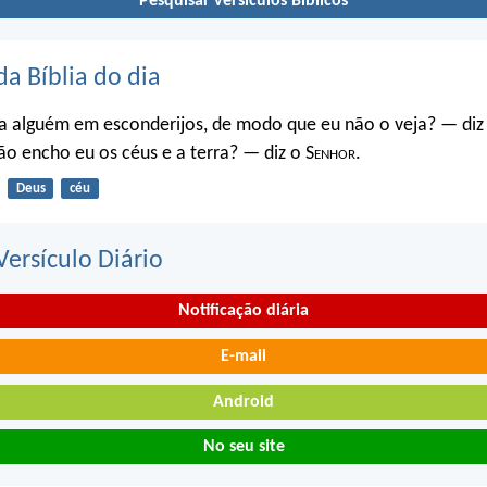
Pesquisar versículos Bíblicos
da Bíblia do dia
a alguém em esconderijos, de modo que eu não o veja? — diz
o encho eu os céus e a terra? — diz o S
enhor
.
Deus
céu
ersículo Diário
Notificação diária
E-mail
Android
No seu site