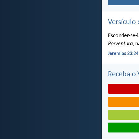
Versículo 
Esconder-se-i
Porventura,
nã
Jeremias 23:24
Receba o V