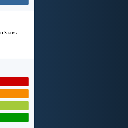
 o S
enhor
.