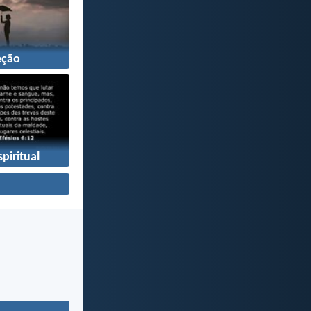
eção
piritual