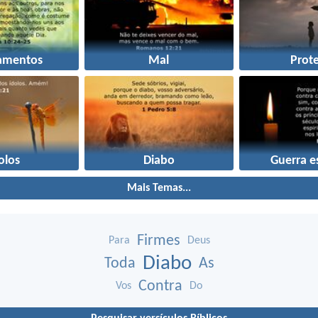
amentos
Mal
Prot
olos
Diabo
Guerra es
Mais Temas...
Firmes
Para
Deus
Diabo
Toda
As
Contra
Vos
Do