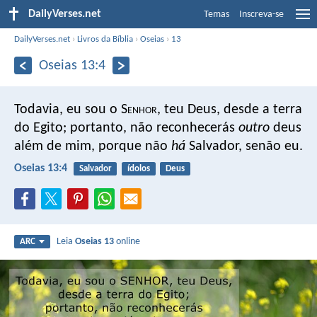
DailyVerses.net
Temas
Inscreva-se
DailyVerses.net
›
Livros da Bíblia
›
Oseias
›
13
Oseias 13:4
Todavia, eu sou o S
enhor
, teu Deus, desde a terra
do Egito; portanto, não reconhecerás
outro
deus
além de mim, porque não
há
Salvador, senão eu.
Oseias 13:4
Salvador
ídolos
Deus
Leia
Oseias 13
online
ARC