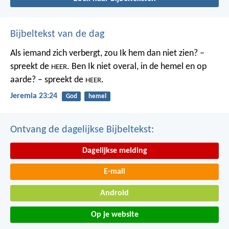
Bijbeltekst van de dag
Als iemand zich verbergt,
zou Ik hem dan niet zien? –
spreekt de
.
Ben Ik niet overal,
in de hemel en op
HEER
aarde? – spreekt de
.
HEER
Jeremia 23:24
God
hemel
Ontvang de dagelijkse Bijbeltekst:
Dagelijkse melding
E-mail
Android
Op je website