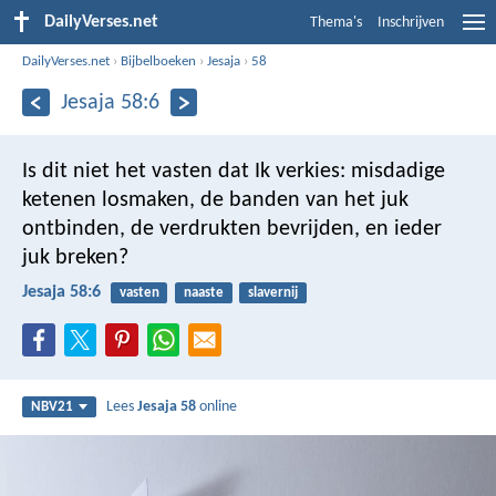
DailyVerses.net
Thema's
Inschrijven
DailyVerses.net
›
Bijbelboeken
›
Jesaja
›
58
Jesaja 58:6
Is dit niet het vasten dat Ik verkies:
misdadige
ketenen losmaken,
de banden van het juk
ontbinden,
de verdrukten bevrijden,
en ieder
juk breken?
Jesaja 58:6
vasten
naaste
slavernij
Lees
Jesaja 58
online
NBV21