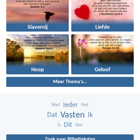
Slavernij
Liefde
Hoop
Geloof
Meer Thema's...
Ieder
Niet
Het
Vasten
Dat
Ik
Dit
Is
Van
Zoek naar Bijbelteksten