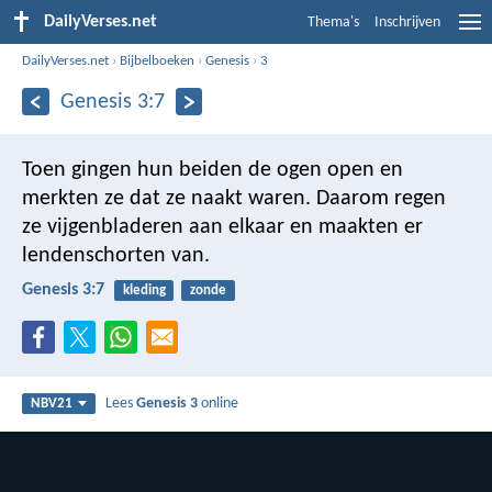
DailyVerses.net
Thema's
Inschrijven
DailyVerses.net
›
Bijbelboeken
›
Genesis
›
3
Genesis 3:7
Toen gingen hun beiden de ogen open en
merkten ze dat ze naakt waren. Daarom regen
ze vijgenbladeren aan elkaar en maakten er
lendenschorten van.
Genesis 3:7
kleding
zonde
Lees
Genesis 3
online
NBV21