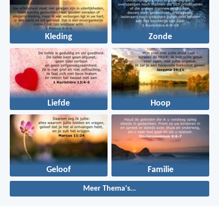
Kleding
Zonde
Liefde
Hoop
Geloof
Familie
Meer Thema's...