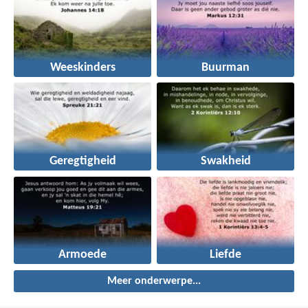
Weeskinders
Buurman
Geregtigheid
Swakheid
Armoede
Liefde
Meer onderwerpe...