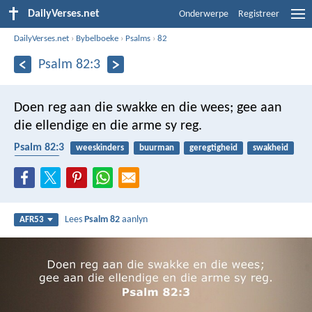
DailyVerses.net
Onderwerpe
Registreer
DailyVerses.net
›
Bybelboeke
›
Psalms
›
82
Psalm 82:3
Doen reg aan die swakke en die wees;
gee aan
die ellendige en die arme sy reg.
Psalm 82:3
weeskinders
buurman
geregtigheid
swakheid
armoede
Lees
Psalm 82
aanlyn
AFR53