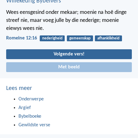
Willekeurig Bybelvers
Wees eensgesind onder mekaar; moenie na hoë dinge
streef nie, maar voeg julle by die nederige; moenie
eiewys wees nie.
Romeine 12:16
nederigheid
gemeenskap
afhanklikheid
Volgende vers!
Met beeld
Lees meer
Onderwerpe
Argief
Bybelboeke
Gewildste verse