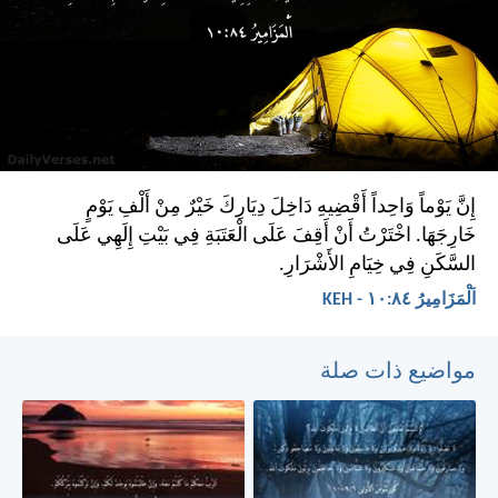
إِنَّ يَوْماً وَاحِداً أَقْضِيهِ دَاخِلَ دِيَارِكَ خَيْرٌ مِنْ أَلْفِ يَوْمٍ
خَارِجَهَا. اخْتَرْتُ أَنْ أَقِفَ عَلَى الْعَتَبَةِ فِي بَيْتِ إِلَهِي عَلَى
السَّكَنِ فِي خِيَامِ الأَشْرَارِ.
اَلْمَزَامِيرُ ٨٤:‏١٠ - KEH
مواضيع ذات صلة