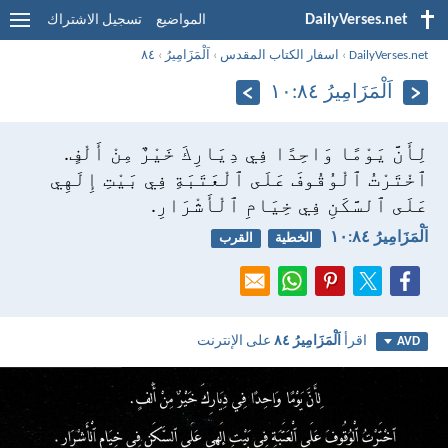
DailyVerses.net
المواضيع
تسجيل الاشتراك
DailyVerses.net
›
اسفار الكتاب المقدس
›
اَلْمَزَامِيرُ
›
٨٤
اَلْمَزَامِيرُ ٨٤:‏١٠
لِأَنَّ يَوْمًا وَاحِدًا فِي دِيَارِكَ خَيْرٌ مِنْ أَلْفٍ.
ٱخْتَرْتُ ٱلْوُقُوفَ عَلَى ٱلْعَتَبَةِ فِي بَيْتِ إِلَهِي
عَلَى ٱلسَّكَنِ فِي خِيَامِ ٱلْأَشْرَارِ.
اَلْمَزَامِيرُ ٨٤:‏١٠
الخطية
القرب
اقرأ
اَلْمَزَامِيرُ ٨٤
على الإنترنت
AVD