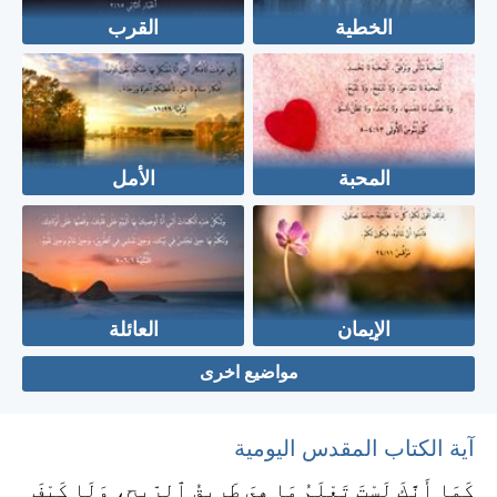
الخطية
القرب
المحبة
الأمل
الإيمان
العائلة
مواضيع اخرى
آية الكتاب المقدس اليومية
كَمَا أَنَّكَ لَسْتَ تَعْلَمُ مَا هِيَ طَرِيقُ ٱلرِّيحِ، وَلَا كَيْفَ