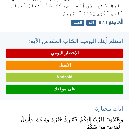
ٱلْعِظَامُ فِي بَطْنِ ٱلْحُبْلَى، كَذَلِكَ لَا تَعْلَمُ أَعْمَالَ
ٱللهِ ٱلَّذِي يَصْنَعُ ٱلْجَمِيعَ.
اَلْجَامِعَةِ ١١:‏٥
الله
الفهم
استلم أيتك اليومية الكتاب المقدس الآية:
الإخطار اليومي
الايميل
Android
على موقعك
ايات مختارة
وَتَعْبُدُونَ ٱلرَّبَّ إِلَهَكُمْ، فَيُبَارِكُ خُبْزَكَ وَمَاءَكَ، وَأُزِيلُ
ٱلْمَرَضَ مِنْ بَيْنِكُمْ.