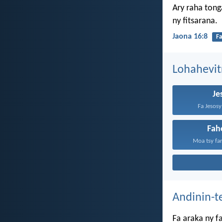
Ary raha tong
ny fitsarana.
Jaona 16:8
Fa
Lohahevit
Je
Fa Jesosy 
Fah
Moa tsy fan
Andinin-t
Fa araka ny f