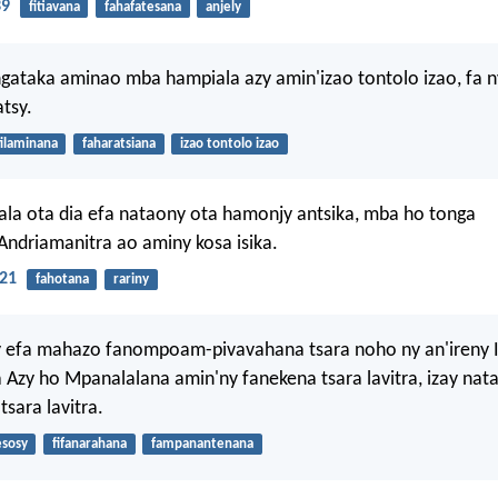
39
fitiavana
fahafatesana
anjely
gataka aminao mba hampiala azy amin'izao tontolo izao, fa 
atsy.
filaminana
faharatsiana
izao tontolo izao
lala ota dia efa nataony ota hamonjy antsika, mba ho tonga
ndriamanitra ao aminy kosa isika.
:21
fahotana
rariny
y efa mahazo fanompoam-pivavahana tsara noho ny an'ireny Iz
Azy ho Mpanalalana amin'ny fanekena tsara lavitra, izay nat
tsara lavitra.
esosy
fifanarahana
fampanantenana