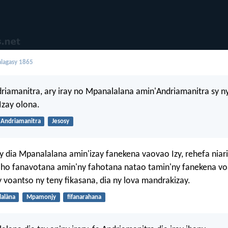
lagasy 1865
driamanitra, ary iray no Mpanalalana amin'Andriamanitra sy ny
 Izay olona.
Andriamanitra
Jesosy
y dia Mpanalalana amin'izay fanekena vaovao Izy, rehefa niari
 ho fanavotana amin'ny fahotana natao tamin'ny fanekena v
 voantso ny teny fikasana, dia ny lova mandrakizay.
lalàna
Mpamonjy
fifanarahana