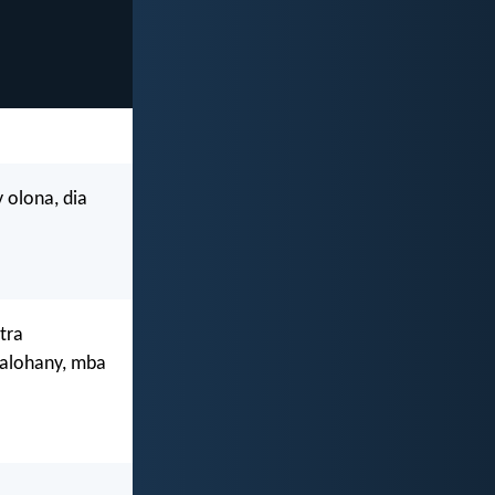
 olona, dia
tra
oalohany, mba