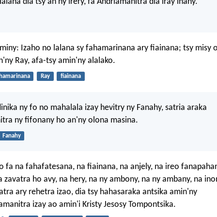
lana dia tsy an'ny irery, fa Andriamanitra dia iray ihany.
miny: Izaho no lalana sy fahamarinana ary fiainana; tsy misy 
ny Ray, afa-tsy amin'ny alalako.
hamarinana
Ray
fiainana
inika ny fo no mahalala izay hevitry ny Fanahy, satria araka
tra ny fifonany ho an'ny olona masina.
Fanahy
 fa na fahafatesana, na fiainana, na anjely, na ireo fanapaha
na zavatra ho avy, na hery, na ny ambony, na ny ambany, na in
atra ary rehetra izao, dia tsy hahasaraka antsika amin'ny
iamanitra izay ao amin'i Kristy Jesosy Tompontsika.