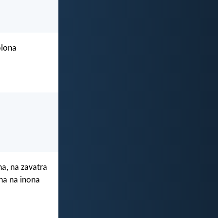
olona
na, na zavatra
ona na inona