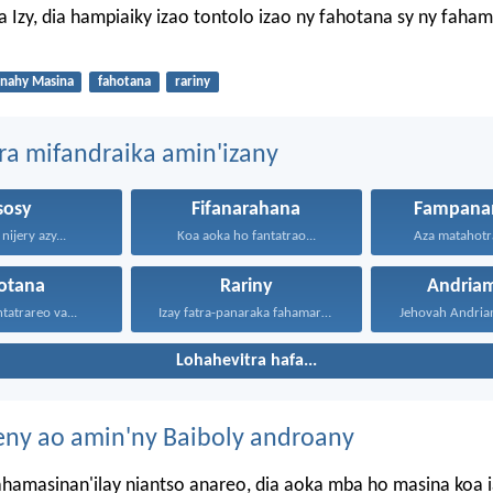
a Izy, dia hampiaiky izao tontolo izao ny fahotana sy ny faha
nahy Masina
fahotana
rariny
ra mifandraika amin'izany
sosy
Fifanarahana
Fampana
nijery azy...
Koa aoka ho fantatrao...
Aza matahotra 
otana
Rariny
Andriam
tatrareo va...
Izay fatra-panaraka fahamarinana sy...
Lohahevitra hafa...
eny ao amin'ny Baiboly androany
ahamasinan'ilay niantso anareo, dia aoka mba ho masina koa 