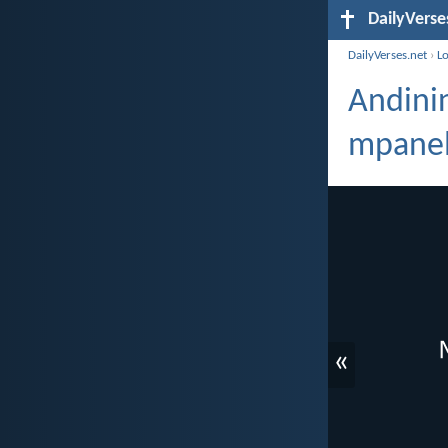
DailyVerse
DailyVerses.net
›
L
Andini
mpanel
«