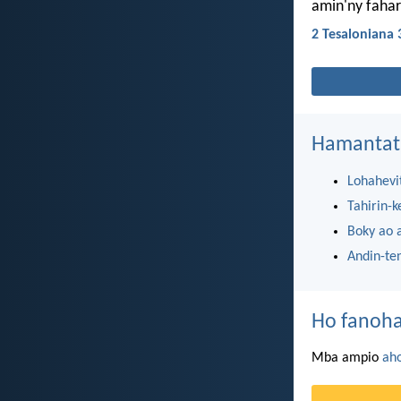
amin'ny fahare
2 Tesaloniana 
Hamantat
Lohahevi
Tahirin-k
Boky ao 
Andin-te
Ho fanoha
Mba ampio
ah