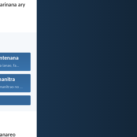
marinana ary
ntenana
ianao, fa...
anitra
Jehovah Andriamanitrao no ao...
ianareo