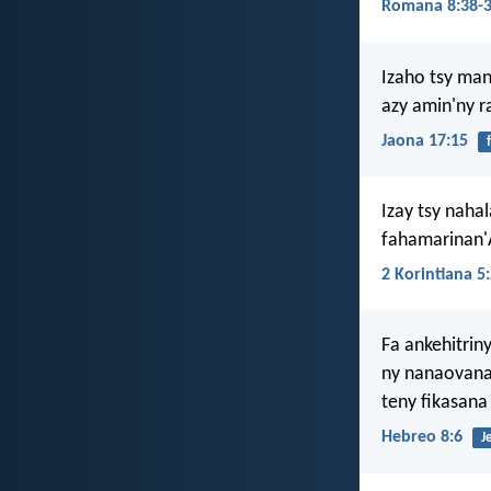
Romana 8:38-
Izaho tsy man
azy amin'ny r
Jaona 17:15
Izay tsy naha
fahamarinan'A
2 Korintiana 5
Fa ankehitrin
ny nanaovana 
teny fikasana 
Hebreo 8:6
J