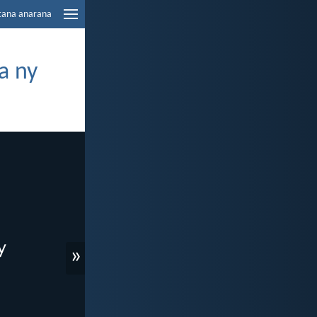
tana anarana
a ny
»