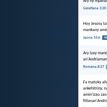
Ary ny mpanala
Galatiana 3:20
Hoy Jesosy ta
mankany amin'
Jaona 14:6
fa
Ary Izay mand
an'Andriamani
Romana 8:27
Fa matoky aho
ankehitriny, 
amin'izao zav
fitiavan'Andr