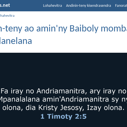
s.net
Lohahevitra
Andinin-teny kisendrasendra
Fanora
ohahevitra
n-teny ao amin'ny Baiboly momb
anelana