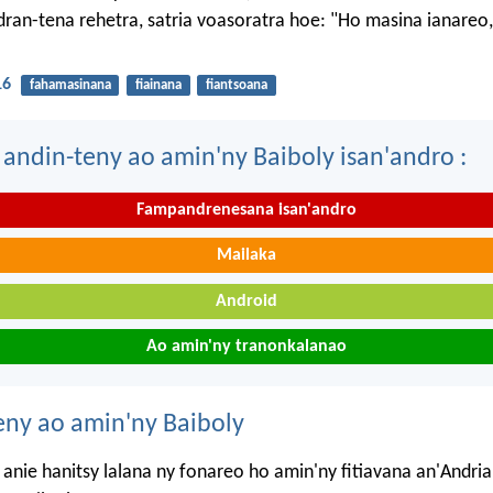
dran-tena rehetra, satria voasoratra hoe: "Ho masina ianareo,
16
fahamasinana
fiainana
fiantsoana
 andin-teny ao amin'ny Baiboly isan'andro :
Fampandrenesana isan'andro
Mailaka
Android
Ao amin'ny tranonkalanao
eny ao amin'ny Baiboly
anie hanitsy lalana ny fonareo ho amin'ny fitiavana an'Andri