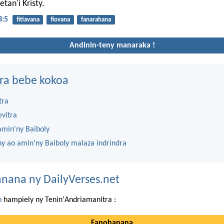
tan'i Kristy.
3:5
fitiavana
fiovana
fanarahana
Andinin-teny manaraka !
ra bebe kokoa
tra
evitra
amin'ny Baiboly
ny ao amin'ny Baiboly malaza indrindra
nana ny DailyVerses.net
o
hampiely ny Tenin'Andriamanitra :
Fanohanana