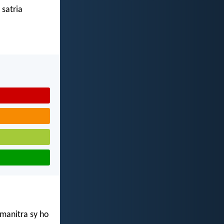
 satria
amanitra sy ho