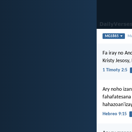
MG1865
Ma
Fa iray no An
Kristy Jesosy,
1 Timoty 2:5
Ary noho izan
fahafatesana
hahazoan'izay
Hebreo 9:15