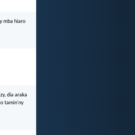
ny mba hiaro
y, dia araka
ao tamin'ny