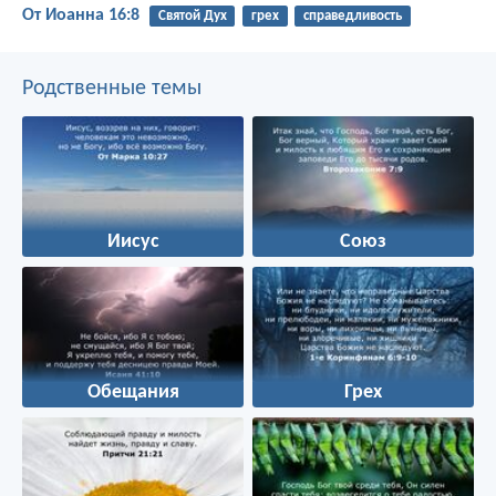
От Иоанна 16:8
Святой Дух
грех
справедливость
Родственные темы
Иисус
Союз
Обещания
Грех