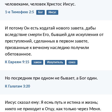
человеками, человек Христос Иисус.
1-е Тимофею 2:5
Бог
Иисус
И потому Он есть ходатай нового завета, дабы
вследствие смерти Его, бывшей для искупления от
преступлений, сделанных в первом завете,
призванные к вечному наследию получили
обетованное.
К Евреям 9:15
закон
Искупитель
союз
Но посредник при одном не бывает, а Бог один.
К Галатам 3:20
Иисус сказал ему: Я есмь путь и истина и жизнь;
никто не приходит к Отцу, как только через Меня.