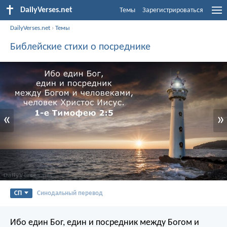
DailyVerses.net
Темы
Зарегистрироваться
DailyVerses.net
›
Темы
Библейские стихи о посреднике
«
»
СП
Синодальный перевод
Ибо един Бог, един и посредник между Богом и