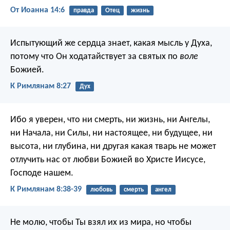
От Иоанна 14:6
правда
Отец
жизнь
Испытующий же сердца знает, какая мысль у Духа,
потому что Он ходатайствует за святых по
воле
Божией.
К Римлянам 8:27
Дух
Ибо я уверен, что ни смерть, ни жизнь, ни Ангелы,
ни Начала, ни Силы, ни настоящее, ни будущее, ни
высота, ни глубина, ни другая какая тварь не может
отлучить нас от любви Божией во Христе Иисусе,
Господе нашем.
К Римлянам 8:38-39
любовь
смерть
ангел
Не молю, чтобы Ты взял их из мира, но чтобы