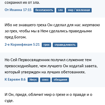
сохранил их от зла.
От Иоанна 17:15
безопасность
зло
мир / вселенная
Ибо не знавшего греха Он сделал для нас
жертвою
за
грех, чтобы мы в Нем сделались праведными
пред Богом.
2-е Коринфянам 5:21
грех
справедливость
Но Сей Первосвященник получил служение тем
превосходнейшее, чем лучшего Он ходатай завета,
который утвержден на лучших обетованиях.
К Евреям 8:6
Иисус
союз
обещания
И Он, придя, обличит мир о грехе и о правде и о
суде.