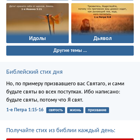
Идолы
Дьявол
Другие темы ...
Библейский стих дня
Но, по примеру призвавшего вас Святаго, и сами
будьте святы во всех поступках. Ибо написано:
будьте святы, потому что Я свят.
1-е Петра 1:15-16
святость
жизнь
призвание
Получайте стих из библии каждый день: