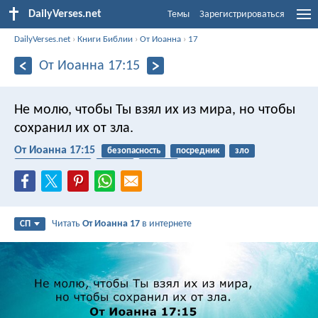
DailyVerses.net
Темы
Зарегистрироваться
DailyVerses.net
›
Книги Библии
›
От Иоанна
›
17
От Иоанна 17:15
Не молю, чтобы Ты взял их из мира, но чтобы
сохранил их от зла.
От Иоанна 17:15
безопасность
посредник
зло
мир / вселенная
идолы
дьявол
Читать
От Иоанна 17
в интернете
СП