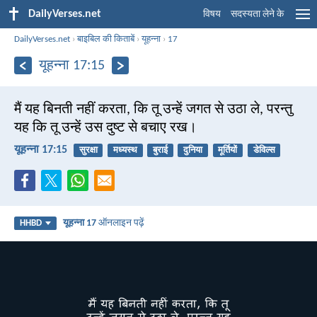
DailyVerses.net
विषय
सदस्यता लेने के
DailyVerses.net
›
बाइबिल की किताबें
›
यूहन्ना
›
17
यूहन्ना 17:15
मैं यह बिनती नहीं करता, कि तू उन्हें जगत से उठा ले, परन्तु
यह कि तू उन्हें उस दुष्ट से बचाए रख।
यूहन्ना 17:15
सुरक्षा
मध्यस्थ
बुराई
दुनिया
मूर्तियों
डेविल्स
यूहन्ना 17
ऑनलाइन पढ़ें
HHBD