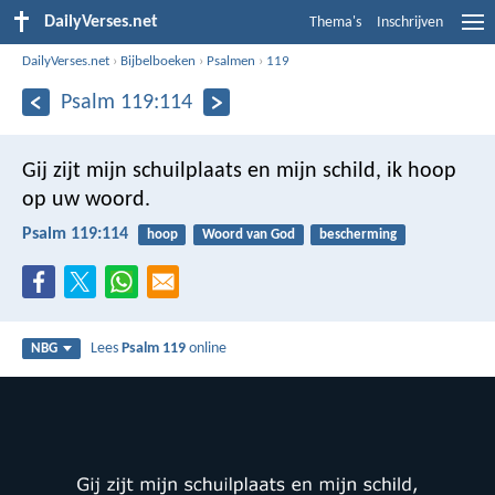
DailyVerses.net
Thema's
Inschrijven
DailyVerses.net
›
Bijbelboeken
›
Psalmen
›
119
Psalm 119:114
Gij zijt mijn schuilplaats en mijn schild,
ik hoop
op uw woord.
Psalm 119:114
hoop
Woord van God
bescherming
Lees
Psalm 119
online
NBG