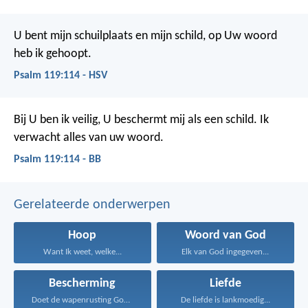
U bent mijn schuilplaats en mijn schild,
op Uw woord
heb ik gehoopt.
Psalm 119:114 - HSV
Bij U ben ik veilig, U beschermt mij als een schild.
Ik
verwacht alles van uw woord.
Psalm 119:114 - BB
Gerelateerde onderwerpen
Hoop
Woord van God
Want Ik weet, welke...
Elk van God ingegeven...
Bescherming
Liefde
Doet de wapenrusting Gods...
De liefde is lankmoedig...