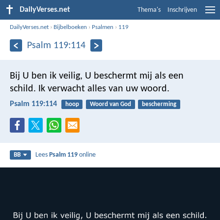
DailyVerses.net
Thema's
Inschrijven
DailyVerses.net
›
Bijbelboeken
›
Psalmen
›
119
Psalm 119:114
Bij U ben ik veilig, U beschermt mij als een
schild.
Ik verwacht alles van uw woord.
Psalm 119:114
hoop
Woord van God
bescherming
Lees
Psalm 119
online
BB