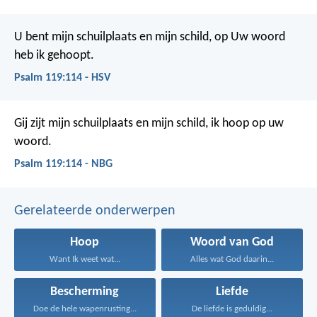
U bent mijn schuilplaats en mijn schild,
op Uw woord
heb ik gehoopt.
Psalm 119:114 - HSV
Gij zijt mijn schuilplaats en mijn schild,
ik hoop op uw
woord.
Psalm 119:114 - NBG
Gerelateerde onderwerpen
Hoop
Woord van God
Want Ik weet wat...
Alles wat God daarin...
Bescherming
Liefde
Doe de hele wapenrusting...
De liefde is geduldig...